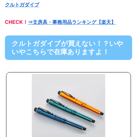
クルトガダイブ
CHECK！
⇒文房具・事務用品ランキング【楽天】
クルトガダイブが買えない！？いや
いやこちらで在庫ありますよ！