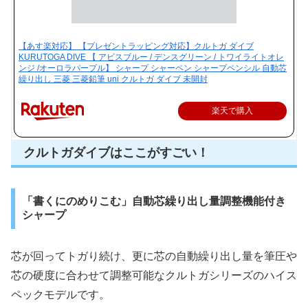
【あす楽対応】 【プレゼントラッピング対応】クルトガ ダイブ
KURUTOGA DIVE 【 アビスブルー / デンスグリーン / トワイライトオレ
ンジ /オーロラパープル】 シャープ シャーペン シャープペンシル 自動芯
繰り出し 三菱 三菱鉛筆 uni クルトガ ダイブ 未開封
楽天で購入
クルトガダイブはここがすごい！
「書くにのめりこむ」自動芯繰り出し量調整機能付き
シャープ
芯が回ってトガり続け、更に芯の自動繰り出し量を筆圧や
芯の硬度に合わせて調整可能なクルトガシリーズのハイス
ペックモデルです。