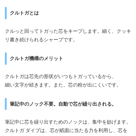
クルトガとは
クルっと回ってトガった芯をキープします。細く、クッキ
リ書き続けられるシャープです。
クルトガ機構のメリット
クルトガは芯先の形状がいつもトガっているから、
細い文字が続きます。また、芯の粉が出にくいです。
筆記中のノック不要。自動で芯が繰り出される。
筆記中に芯を繰り出すためのノックは、集中を妨げます。
クルトガ ダイブは、芯が紙面に当たる力を利用し、芯を