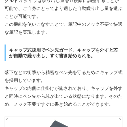
クルトガ ダイブは繰り出し量を５段階に調整することが
可能で、ご自身にとってより適した自動繰り出し量を選ぶ
ことが可能です。
この機能を使いこなすことで、筆記中のノック不要で快適
な筆記を実現します。
キャップ式採用でペン先ガード。キャップを外すと芯
が自動で繰り出し、すぐ書き始められる。
落下などの衝撃から精密なペン先を守るためにキャップ式
を採用しています。
キャップの内側に仕掛けが施されており、キャップを外す
と同時にペン先から芯が出ている状態になります。そのた
め、ノック不要ですぐに書き始めることができます。