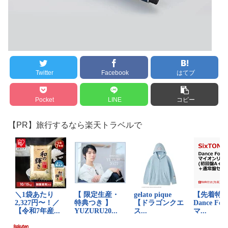
Twitter
Facebook
はてブ
Pocket
LINE
コピー
【PR】旅行するなら楽天トラベルで