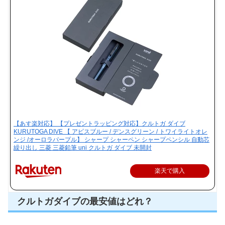
【あす楽対応】 【プレゼントラッピング対応】クルトガ ダイブ
KURUTOGA DIVE 【 アビスブルー / デンスグリーン / トワイライトオレ
ンジ /オーロラパープル】 シャープ シャーペン シャープペンシル 自動芯
繰り出し 三菱 三菱鉛筆 uni クルトガ ダイブ 未開封
楽天で購入
クルトガダイブの最安値はどれ？