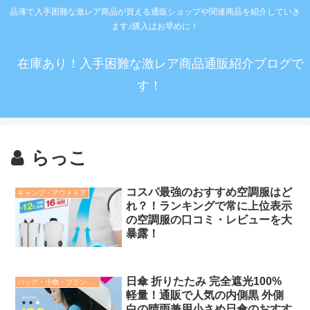
品薄で入手困難な激レア商品が買える通販ショップや関連商品を紹介していき
ます♪購入はお早めに！
在庫あり！入手困難な激レア商品通販紹介ブログで
す！
らっこ
コスパ最強のおすすめ空調服はど
キャンプ・アウトドア
れ？！ランキングで常に上位表示
の空調服の口コミ・レビューを大
暴露！
日傘 折りたたみ 完全遮光100%
バッグ・小物・ブランド雑貨
軽量！通販で人気の内側黒 外側
白の晴雨兼用小さめ日傘のおすす