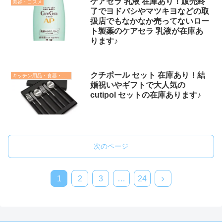
ケアセラ 乳液 在庫あり！販売終
美容・コスメ
了でヨドバシやマツキヨなどの取
扱店でもなかなか売ってないロー
ト製薬のケアセラ 乳液が在庫あ
ります♪
クチポール セット 在庫あり！結
キッチン用品・食器・調理器具
婚祝いやギフトで大人気の
cutipol セットの在庫あります♪
次のページ
次
1
2
3
…
24
へ