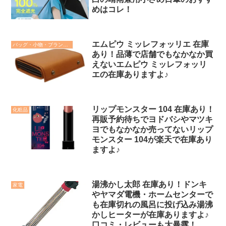
めはコレ！
エムピウ ミッレフォッリエ 在庫
バッグ・小物・ブランド雑貨
あり！品薄で店舗でもなかなか買
えないエムピウ ミッレフォッリ
エの在庫ありますよ♪
リップモンスター 104 在庫あり！
化粧品
再販予約待ちでヨドバシやマツキ
ヨでもなかなか売ってないリップ
モンスター 104が楽天で在庫あり
ますよ♪
湯沸かし太郎 在庫あり！ドンキ
家電
やヤマダ電機・ホームセンターで
も在庫切れの風呂に投げ込み湯沸
かしヒーターが在庫ありますよ♪
口コミ・レビューも大暴露！