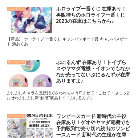
ホロライブ一番くじ 在庫あり！
アニメグッズ
再販待ちのホロライブ一番くじ
2023の在庫はこちらから♪
【新品】 ホロライブ 一番くじ キャンバスボード賞 キャンバスボー
ド 湊あくあ
ぷにるんず 在庫あり！トイザら
アニメグッズ
スやヤマダ電機・イオンでもなか
なか売ってないぷにるんずが在庫
ありますよ♪
ぷにぷにキャラを直接指でさわれちゃう!?まぜて・こねて・ぷにっと
おせわぷにぷに新"触感"液晶トイ「ぷにるんず」
ワンピースカード 新時代の主役
アニメグッズ
在庫あり！ゲオやヤマダ電機でも
予約殺到で売り切れ続出のワンピ
ースカード 新時代の主役が在庫