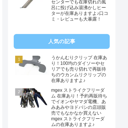
センターでも在庫切れの風
呂に投げ込み湯沸かしヒー
ターが在庫ありますよ♪口コ
ミ・レビューも大暴露！
人気の記事
うかんむりクリップ 在庫あ
り！100均のダイソーやセ
リアでも売り切れで再販待
ちのウカンムリクリップの
在庫ありますよ♪
mgex ストライクフリーダ
ム 在庫あり！予約再販待ち
でイオンやヤマダ電機、あ
みあみやヨドバシの店頭販
売でもなかなか買えない
mgex ストライクフリーダ
ムの在庫ありますよ♪