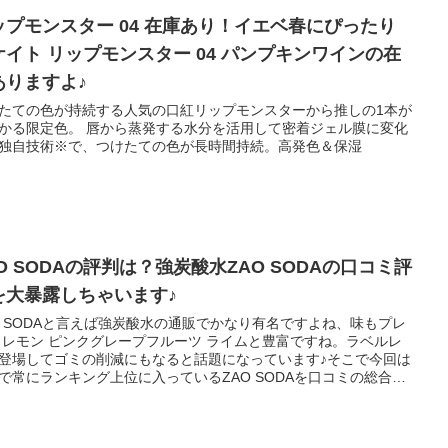
ップモンスター 04 在庫あり！イエベ春にぴったり
ケイト リップモンスター 04 パンプキンワインの在
ありますよ♪
たての色が持続する人気の口紅リップモンスターから推しの1本が
かる限定色。 唇から蒸発する水分を活用して密着ジェル膜に変化
独自技術※で、つけたての色が長時間持続。高発色＆保湿
O SODAの評判は？強炭酸水ZAO SODAの口コミ評
を大暴露しちゃいます♪
O SODAと言えば強炭酸水の通販でかなり有名ですよね、味もプレ
 レモン ピンクグレープフルーツ ライムと豊富ですね。ラベルレ
登場してゴミの削減にもなると話題になっています♪そこで今回は
で常にランキング上位に入っているZAO SODAを口コミの総合評
レビュー数付きで紹介しますので参考にしていただければと思い
。^^♪ 関連商品とかも併せて紹介しちゃいますね！