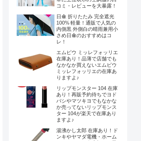
コミ・レビューを大暴露！
日傘 折りたたみ 完全遮光
100% 軽量！通販で人気の
内側黒 外側白の晴雨兼用小
さめ日傘のおすすめはコ
レ！
エムピウ ミッレフォッリエ
在庫あり！品薄で店舗でも
なかなか買えないエムピウ
ミッレフォッリエの在庫あ
りますよ♪
リップモンスター 104 在庫
あり！再販予約待ちでヨド
バシやマツキヨでもなかな
か売ってないリップモンス
ター 104が楽天で在庫あり
ますよ♪
湯沸かし太郎 在庫あり！ド
ンキやヤマダ電機・ホーム