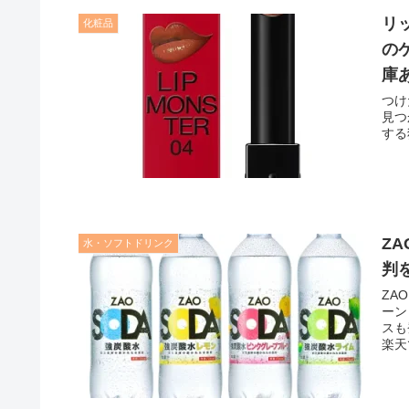
リ
化粧品
の
庫
つけ
見つ
する
ZA
水・ソフトドリンク
判
ZA
ーン
スも
楽天
価や
ます