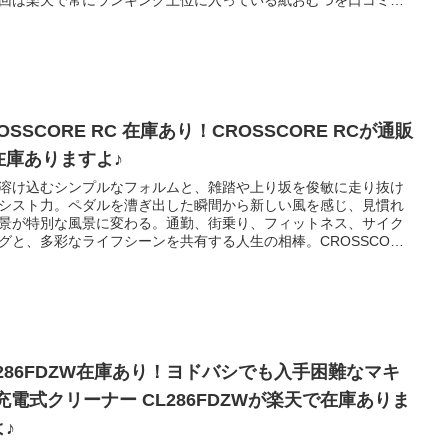
評価やレビュー数付きで紹介しますので参考にしていただければ
います。^^♪
OSSCORE RC 在庫あり！CROSSCORE RCが通販
在庫ありますよ♪
溶け込むシンプルなフォルムと、雑踏や上り坂を俊敏に走り抜け
シスト力。ペダルを漕ぎ出した瞬間から新しい風を感じ、見慣れ
景が特別な風景に変わる。通勤、街乗り、フィットネス、サイク
グと、多彩なライフシーンを共有する人生の相棒。CROSSCORE
と共に、365日を丸ごと楽しもう。
L286FDZW在庫あり！ヨドバシでも入手困難なマキ
 充電式クリーナー CL286FDZWが楽天で在庫ありま
よ♪