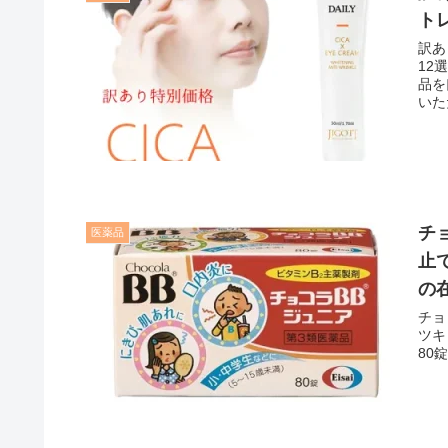
ト
訳あ
12
品を
いた
ね！
チ
医薬品
止
の
チョ
ツキ
80