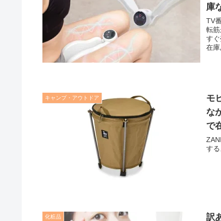
庫
TV
転筋
すぐ
在庫
モ
キャンプ・アウトドア
な
で
ZA
する
訳
化粧品