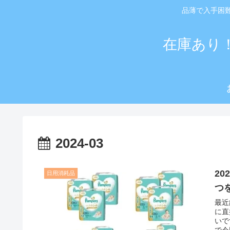
品薄で入手困
在庫あり
2024-03
2
日用消耗品
つ
最近
に直
いで
で今