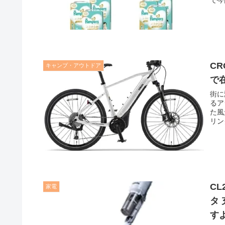
総合
と思
CR
キャンプ・アウトドア
で
街に
るア
た風
リン
RC
C
家電
タ
す