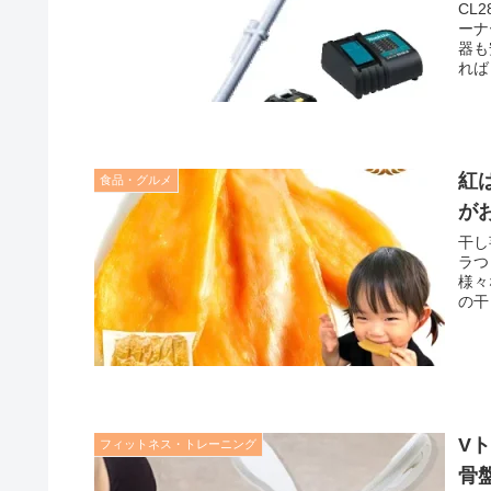
CL
ーナ
器も
れば
紅
食品・グルメ
が
干し
ラつ
様々
の干
V
フィットネス・トレーニング
骨