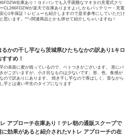
286FDZW在庫あり！ヨドバシでも入手困難なマキタの充電式クリ
ーCL286FDZWが楽天で在庫ありますよ♪しかもバッテリー・充電
安心1年保証！レビューも紹介しますので是非参考にしていただけ
と思います。^^♪関連商品とかも併せて紹介しちゃいますね！
はるかの干し芋なら茨城県ひたちなかの訳あり1キロ
おすすめ！
芋の表面に蜜が残っているので、ベトつきがございます。 形にバ
きがございますが、小さ目なものは少ないです。形、色、食感が
なので訳ありにあります。 焼き干し芋なので香ばしく、昔ながら
し芋とは違い半生のタイプになります
トレ アプローチ在庫あり！テレ朝の通販スクープで
盤に効果があると紹介されたVトレ アプローチの在