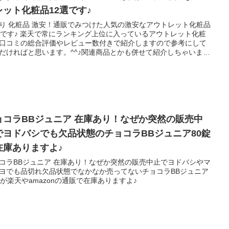
レット化粧品12選です♪
り 化粧品 激安！通販でみつけた人気の激安なアウトレット化粧品
選です♪ 楽天で常にランキング上位に入っているアウトレット化粧
口コミの総合評価やレビュー数付きで紹介しますので参考にして
だければと思います。^^♪関連商品とかも併せて紹介しちゃいます
ョコラBBジュニア 在庫あり！なぜか突然の販売中
でヨドバシでも欠品状態のチョコラBBジュニア80錠
在庫ありますよ♪
コラBBジュニア 在庫あり！なぜか突然の販売中止でヨドバシやマ
ヨでも品切れ欠品状態でなかなか売ってないチョコラBBジュニア
錠が楽天やamazonの通販で在庫ありますよ♪