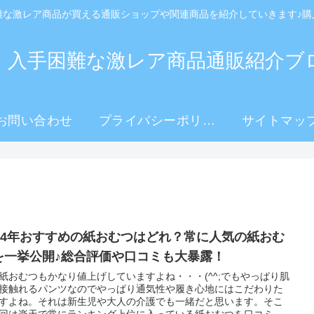
難な激レア商品が買える通販ショップや関連商品を紹介していきます♪購
！入手困難な激レア商品通販紹介ブ
お問い合わせ
プライバシーポリシ
サイトマッ
ー
024年おすすめの紙おむつはどれ？常に人気の紙おむ
を一挙公開♪総合評価や口コミも大暴露！
紙おむつもかなり値上げしていますよね・・・(^^;でもやっぱり肌
接触れるパンツなのでやっぱり通気性や履き心地にはこだわりた
すよね。それは新生児や大人の介護でも一緒だと思います。そこ
回は楽天で常にランキング上位に入っている紙おむつを口コミの