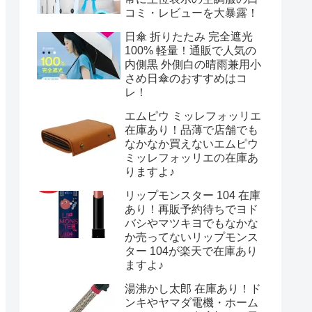
コミ・レビューを大暴露！
日傘 折りたたみ 完全遮光
100% 軽量！通販で人気の
内側黒 外側白の晴雨兼用小
さめ日傘のおすすめはコ
レ！
エムピウ ミッレフォッリエ
在庫あり！品薄で店舗でも
なかなか買えないエムピウ
ミッレフォッリエの在庫あ
りますよ♪
リップモンスター 104 在庫
あり！再販予約待ちでヨド
バシやマツキヨでもなかな
か売ってないリップモンス
ター 104が楽天で在庫あり
ますよ♪
湯沸かし太郎 在庫あり！ド
ンキやヤマダ電機・ホーム