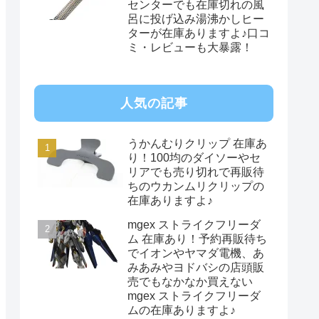
センターでも在庫切れの風
呂に投げ込み湯沸かしヒー
ターが在庫ありますよ♪口コ
ミ・レビューも大暴露！
人気の記事
うかんむりクリップ 在庫あ
り！100均のダイソーやセ
リアでも売り切れで再販待
ちのウカンムリクリップの
在庫ありますよ♪
mgex ストライクフリーダ
ム 在庫あり！予約再販待ち
でイオンやヤマダ電機、あ
みあみやヨドバシの店頭販
売でもなかなか買えない
mgex ストライクフリーダ
ムの在庫ありますよ♪