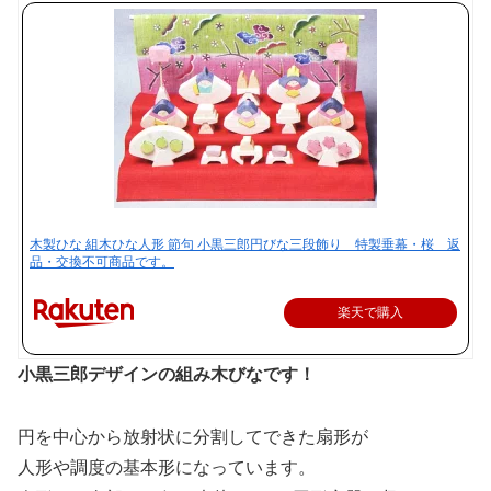
木製ひな 組木ひな人形 節句 小黒三郎円びな三段飾り 特製垂幕・桜 返
品・交換不可商品です。
楽天で購入
小黒三郎デザインの組み木びなです！
円を中心から放射状に分割してできた扇形が
人形や調度の基本形になっています。