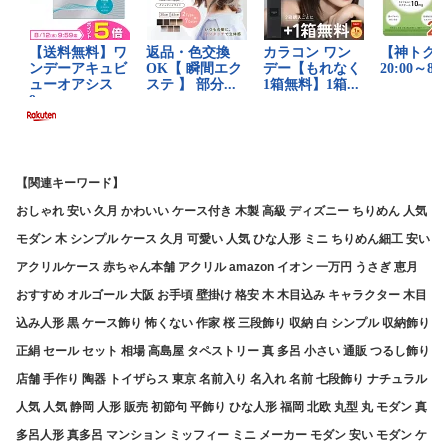
【関連キーワード】
おしゃれ 安い 久月 かわいい ケース付き 木製 高級 ディズニー ちりめん 人気
モダン 木 シンプル ケース 久月 可愛い 人気 ひな人形 ミニ ちりめん細工 安い
アクリルケース 赤ちゃん本舗 アクリル amazon イオン 一万円 うさぎ 恵月
おすすめ オルゴール 大阪 お手頃 壁掛け 格安 木 木目込み キャラクター 木目
込み人形 黒 ケース飾り 怖くない 作家 桜 三段飾り 収納 白 シンプル 収納飾り
正絹 セール セット 相場 高島屋 タペストリー 真 多呂 小さい 通販 つるし飾り
店舗 手作り 陶器 トイザらス 東京 名前入り 名入れ 名前 七段飾り ナチュラル
人気 人気 静岡 人形 販売 初節句 平飾り ひな人形 福岡 北欧 丸型 丸 モダン 真
多呂人形 真多呂 マンション ミッフィー ミニ メーカー モダン 安い モダン ケ