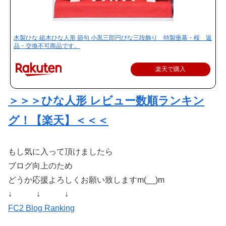
木製ひな 組木ひな人形 節句 小黒三郎円びな三段飾り 特製垂幕・桜 返
品・交換不可商品です。
楽天で購入
＞＞＞ひな人形 レビュー数順ランキン
グ！【楽天】＜＜＜
もし気に入って頂けましたら
ブログ向上のため
どうか応援よろしくお願い致しますm(__)m
↓ ↓ ↓
FC2 Blog Ranking