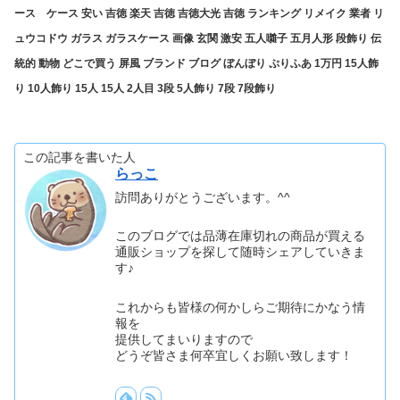
ース ケース 安い 吉徳 楽天 吉徳 吉徳大光 吉徳 ランキング リメイク 業者 リ
ュウコドウ ガラス ガラスケース 画像 玄関 激安 五人囃子 五月人形 段飾り 伝
統的 動物 どこで買う 屏風 ブランド ブログ ぼんぼり ぷりふあ 1万円 15人飾
り 10人飾り 15人 15人 2人目 3段 5人飾り 7段 7段飾り
この記事を書いた人
らっこ
訪問ありがとうございます。^^
このブログでは品薄在庫切れの商品が買える
通販ショップを探して随時シェアしていきま
す♪
これからも皆様の何かしらご期待にかなう情
報を
提供してまいりますので
どうぞ皆さま何卒宜しくお願い致します！