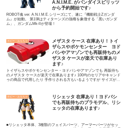
A.N.I.M.E. がバンダイスピリッツ
から予約開始です♪
ROBOT魂 ver. A.N.I.M.E.シリーズにて、遂に『機動戦士Zガンダ
ム』が始動。 第1弾はティターンズの強権を象徴する「黒いガンダ
ム」、ガンダムMk-IIが登場！
メザスタ ケース 在庫あり！トイ
ホビー・おもちゃ
ザらスやポケモンセンター ヨド
バシやアマゾンでも再販待ちのメ
ザスタ ケースが楽天で在庫あり
ます♪
トイザらスやポケモンセンター・ヨドバシやアマゾンでも 再販待ち
のメザスタ ケースが楽天で在庫あります♪ 100均のセリアやキャンド
ゥの商品で代用したり 手作りされる方もいるようですが サイズが小
さくて持ち運びに不便だったりするので やっぱり公式の方がお子様
も友達に堂々と自慢できますよね♪
リシェッタ 在庫あり！ヨドバシ
ホビー・おもちゃ
でも再販待ちのプラモデル、リシ
ェッタの在庫あります♪
■リシェッタ本体、3種類のフェイスパーツ、アーマーパーツがセッ