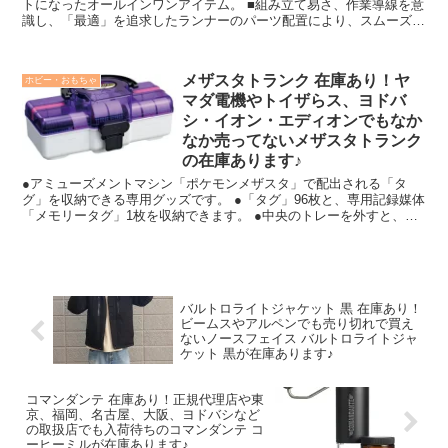
トになったオールインワンアイテム。 ■組み立て易さ、作業導線を意
識し、「最適」を追求したランナーのパーツ配置により、スムーズな
組み立てが可能。 ■フェイスパーツ/ヘアスタイルパーツ/ボディパー
ツは部位ごとにラインアップを展開。別売りのパーツと組み替えて自
分好みのシスターを創ることができる。 ■フェイスパーツにはタンポ
メザスタトランク 在庫あり！ヤ
ホビー・おもちゃ
印刷を採用。シーンに合わせた表情の付け替えを楽しめる。 ■別売り
マダ電機やトイザらス、ヨドバ
の各種オプションパーツを装着し“盛りカスタマイズ"も楽しめる。
■30 MINUTESシリーズ共通の3mm径の軸を採用。「30 MINUTES
シ・イオン・エディオンでもなか
MISSIONS」のパーツもオプションとして装着が可能。(※「30
なか売ってないメザスタトランク
MINUTES MISSIONS」キットの対象年齢は8才です。) ■『30
の在庫あります♪
MINUTES SISTERS』公式サイトには、実際のプラモデルの組み換
えをイメージできる「カスタマイズシミュレーター」を設置中。
●アミューズメントマシン「ポケモンメザスタ」で配出される「タ
グ」を収納できる専用グッズです。 ●「タグ」96枚と、専用記録媒体
「メモリータグ」1枚を収納できます。 ●中央のトレーを外すと、別
売の「ポケモンダイマックスバンド・ダイマックスバンド+(プラ
ス)」を収納可能です。 ●※セット内容以外は別売です
バルトロライトジャケット 黒 在庫あり！
ビームスやアルペンでも売り切れで買え
ないノースフェイス バルトロライトジャ
ケット 黒が在庫あります♪
コマンダンテ 在庫あり！正規代理店や東
京、福岡、名古屋、大阪、ヨドバシなど
の取扱店でも入荷待ちのコマンダンテ コ
ーヒーミルが在庫あります♪