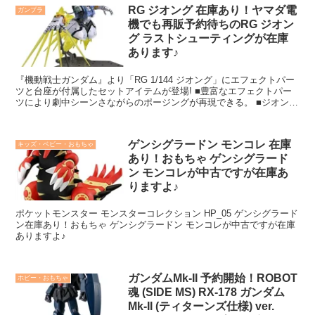
RG ジオング 在庫あり！ヤマダ電
ガンプラ
機でも再販予約待ちのRG ジオン
グ ラストシューティングが在庫
あります♪
『機動戦士ガンダム』より「RG 1/144 ジオング」にエフェクトパー
ツと台座が付属したセットアイテムが登場! ■豊富なエフェクトパー
ツにより劇中シーンさながらのポージングが再現できる。 ■ジオング
は最新の技術とデザインでRG化。設定上の機構や劇中のポージング
を再現するため、実機考証に基づくオリジナルギミックを1/144に凝
縮。 ■「アドヴァンスドMSジョイント」を内蔵。滑らかで迫力のあ
ゲンシグラードン モンコレ 在庫
キッズ・ベビー・おもちゃ
る表現と、緻密なディテールを両立。 ■モノアイは首の動きに合わ
あり！おもちゃ ゲンシグラード
せ、左右に連動可動。さらに手動で上下にも可動。
ン モンコレが中古ですが在庫あ
りますよ♪
ポケットモンスター モンスターコレクション HP_05 ゲンシグラード
ン在庫あり！おもちゃ ゲンシグラードン モンコレが中古ですが在庫
ありますよ♪
ガンダムMk-II 予約開始！ROBOT
ホビー・おもちゃ
魂 (SIDE MS) RX-178 ガンダム
Mk-II (ティターンズ仕様) ver.