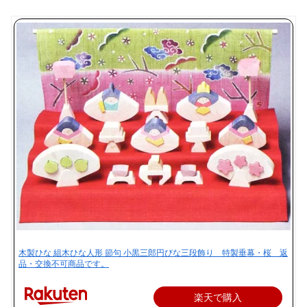
木製ひな 組木ひな人形 節句 小黒三郎円びな三段飾り 特製垂幕・桜 返
品・交換不可商品です。
楽天で購入