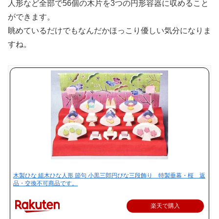
人形など全部で56個の木片を3つの円形容器に収めること
ができます。
眺めているだけでもなんだかほっこり優しい気分になりま
すね。
木製ひな 組木ひな人形 節句 小黒三郎円びな三段飾り 特製垂幕・桜 返
品・交換不可商品です。
楽天で購入