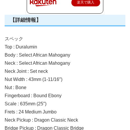
楽天で購入
【詳細情報】
スペック
Top : Duralumin
Body : Select African Mahogany
Neck : Select African Mahogany
Neck Joint : Set neck
Nut Width : 43mm (1-11/16″)
Nut : Bone
Fingerboard : Bound Ebony
Scale : 635mm (25″)
Frets : 24 Medium Jumbo
Neck Pickup : Dragon Classic Neck
Bridge Pickup : Dragon Classic Bridge