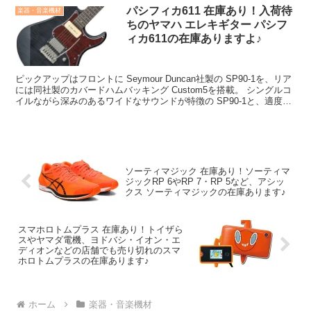
ーにもお勧めです。繊細な息使いによる演奏から情熱的でパワフルな
パシフィカ611 在庫あり！入荷待
楽器・音楽機材
演奏まで一台でこなすデジタル世代の優れ物―次なるパーフェクト
ちのヤマハ エレキギター パシフ
な”Solo”パフォーマンスは是非EWIで！
ィカ611の在庫ありますよ♪
ピックアップはフロントに Seymour Duncan社製の SP90-1を、リア
には同社製のカバードハムバッキング Custom5を搭載。 シングルコ
イルながら深みのあるワイドなサウンドが特徴の SP90-1と、適度に
ブライト感を抑えながら粘りのある独特なハムバッキングサウンドを
創出するカバードCustom5のコンビネーションは、従来のPacificaシ
リーズが持つポテンシャルを遥かに凌ぐ完成度を誇ります。
ソーティマジック 在庫あり！ソーティマ
ジックRP 6やRP 7・RP 5など、アシッ
クス ソーティマジックの在庫あります♪
スマホロトムプラス 在庫あり！トイザら
スやヤマダ電機、ヨドバシ・イオン・エ
ディオンなどの店舗でも売り切れのスマ
ホロトムプラスの在庫あります♪
ホーム
楽器・音楽機材