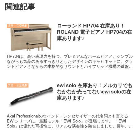
関連記事
ローランド HP704 在庫あり！
楽器・音楽機材
ROLAND 電子ピアノ HP704の在
庫あります♪
HP704は、高い表現力を持つ、プレミアムなホームピアノ。シンプル
ながらも気品のあるすっきりとしたデザインのキャビネットに、グラ
ンドピアノさながらの本格的なサウンドとハイブリッド機構の鍵盤を
搭載しています。高さのある本体に、4スピーカーを内蔵。グランド
ピアノ特有の奥行きのある音場感を体感いただけます。
ewi solo 在庫あり！メルカリでも
楽器・音楽機材
なかなか売ってないewi soloの在
庫あります♪
Akai Professionalのウインド・シンセサイザーの代名詞とも言える
EWIシリーズに、最新モデル「EWI Solo」が登場します。 「EWI
Solo」は優れた可搬性に、リアルな演奏性を融合しました。長年、管
楽器の演奏で培ったテクニックを何一つ妥協することなく表現できま
す。多様性と手軽さを兼ね備えた「EWI Solo」はビギナープレーヤ