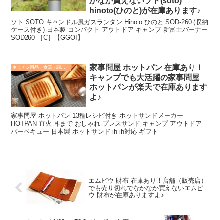
かなか買えないソト(soto)
速リトリーブすれば、DODGEはまるで命を吹き込まれたかのように
hinoto(ひのと)が在庫あります♪
艶めかしい金属音を発しながら左右へとロールします。実質移動距離
に対し驚異的なピッチでロールするDODGEは、アングラー側からの
ソト SOTO キャンドル風ガスランタン Hinoto ひのと SOD-260 (収納
入力（リトリーブ）に対しそれをはるかに上回るアクションを発する
ケース付き) 日本製 コンパクト アウトドア キャンプ 新富士バーナー
ため、アングラーが操っているという感覚が完全に消し去られ、自発
SOD260 ［C］【GGOI】
的に泳いでいるかのように感じられるはずです。 このいわば「無の
境地」こそがDODGE最大にして最強の武器。操られているという感
覚（＝糸の存在）から解放されたDODGEを前にすれば、百戦錬磨の
家事問屋 ホットパン 在庫あり！
モンスターですら何の躊躇いもなくアタックしてくるでしょう。 そ
キッチン用品・食器・調理器具
れは、ボディフォルム、喫水、ラインアイポジション、ウェイト配置
キャンプでも大活躍の家事問屋
から、ウィング取り付け位置、ウィング角、ウィングクリアランスに
ホットパンが楽天で在庫あります
至るまで、極めて精密なトータルバランシングによって到達した極
よ♪
致。 足元まで気が抜けないスリルを是非体感してください。
家事問屋 ホットパン 13種レシピ付き ホットサンドメーカー
HOTPAN 直火 耳まで おしゃれ プレスサンド キャンプ アウトドア
バーベキュー 日本製 ホットサンド ih ih対応 ギフト
エムピウ 財布 在庫あり！店舗（販売店）
でも売り切れでなかなか買えないエムピ
ウ 財布が在庫ありますよ♪