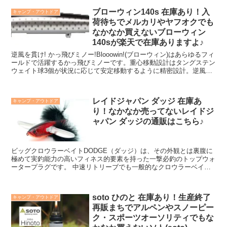
ンシャフトとボディー再度のサウンドストッパーは学習能力の高いビ
ブローウィン140s 在庫あり！入
キャンプ・アウトドア
ッグフィッシュに対しても十分な効果を発揮。 ディープクリアレイ
荷待ちでメルカリやヤフオクでも
クからマディーシャローポンドに至るまで、あらゆる水域で威力を発
揮した「ヒラトップ」の実績に「170F」が新たなページを刻みま
なかなか買えないブローウィン
す。
140sが楽天で在庫ありますよ♪
逆風を貫け! かっ飛びミノー!Blooowin!(ブローウィン)はあらゆるフィ
ールドで活躍するかっ飛びミノーです。重心移動設計はタングステン
ウェイト球3個が状況に応じて安定移動するように精密設計。逆風や
横風の強い状況でも力強い飛行姿勢を維持すると同時に、ウェイト球
の揺れによる失速を防ぎ(PAT.P)、安定した飛距離を稼ぎ出します。
アクションは、大きなS字を書きながら力強いウォブンロールアクシ
レイドジャパン ダッジ 在庫あ
キャンプ・アウトドア
ョンを出すダブルアクション。強い波動のコンビネーションで大場所
り！なかなか売ってないレイドジ
でも魚のリアクションバイトを誘います。 長さ 140mm 重さ 23g フ
ック #4×3個
ャパン ダッジの通販はこちら♪
ビッグクロウラーベイトDODGE（ダッジ）は、その外観とは裏腹に
極めて実釣能力の高いフィネス的要素を持った一撃必釣のトップウォ
ータープラグです。 中速リトリーブでも一般的なクロウラーベイト
のように水面を撹拌し魚を魅了しますが、超低速域におけるハイピッ
チロールがDODGEの真骨頂。 DODGEは、従来の扁平ボディのビッ
グクロウラーベイトとは異なり、断面を真円に近い形状でデザイン。
soto ひのと 在庫あり！生産終了
キャンプ・アウトドア
低重心に配置したウェイトとの相乗効果で、姿勢復元力を高め、超低
再販まちでアルペンやスノーピー
速リトリーブにおいてもスムーズかつ強力なロールアクションを実現
しています。 着水したDODGEに正対した状態でロッドポジションを
ク・スポーツオーソリティでもな
10時の位置に構え、ラインのたるみを手繰り寄せるイメージで超低