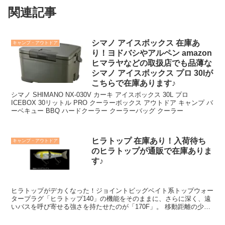
関連記事
シマノ アイスボックス 在庫あ
キャンプ・アウトドア
り！ヨドバシやアルペン amazon
ヒマラヤなどの取扱店でも品薄な
シマノ アイスボックス プロ 30lが
こちらで在庫あります♪
シマノ SHIMANO NX-030V カーキ アイスボックス 30L プロ
ICEBOX 30リットル PRO クーラーボックス アウトドア キャンプ バ
ーベキュー BBQ ハードクーラー クーラーバッグ クーラー
ヒラトップ 在庫あり！入荷待ち
キャンプ・アウトドア
のヒラトップが通販で在庫ありま
す♪
ヒラトップがデカくなった！ジョイントビッグベイト系トップウォー
タープラグ「ヒラトップ140」の機能をそのままに、さらに深く、遠
いバスを呼び寄せる強さを持たせたのが「170F」。 移動距離の少な
いターンで水を大きく動かす深いカービング、驚くほどナチュラルな
捕食音系サウンド。人工的な接触音を抑え込むためのソリッドカーボ