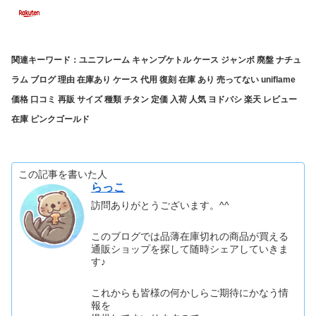
関連キーワード：ユニフレーム キャンプケトル ケース ジャンボ 廃盤 ナチュ
ラム ブログ 理由 在庫あり ケース 代用 復刻 在庫 あり 売ってない uniflame
価格 口コミ 再販 サイズ 種類 チタン 定価 入荷 人気 ヨドバシ 楽天 レビュー
在庫 ピンクゴールド
この記事を書いた人
らっこ
訪問ありがとうございます。^^
このブログでは品薄在庫切れの商品が買える
通販ショップを探して随時シェアしていきま
す♪
これからも皆様の何かしらご期待にかなう情
報を