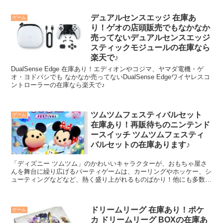
デュアルセンスエッジ 在庫あ
ゲーム
り！ゲオの店頭販売でもなかなか
売ってないデュアルセンスエッジ
スティックモジュールの在庫なら
楽天で♪
DualSense Edge 在庫あり！エディオンやコジマ、ヤマダ電機・ゲ
オ・ヨドバシでも なかなか売ってないDualSense Edgeワイヤレスコ
ントローラーの在庫なら楽天で♪
ツムツムフェスティバルセット
ゲーム
在庫あり！再販待ちのニンテンド
ースイッチ ツムツムフェスティ
バルセットの在庫あります♪
「ディズニー ツムツム」のかわいいキャラクターが、おもちゃ屋さ
んを舞台に繰り広げるパーティゲームは、カーリングやホッケー、シ
ューティングなどなど、熱く盛り上がれるものばかり！他にも多数の
パーティゲームが収録されています。対戦したり、協力したり、お気
に入りのツムを選んで家族や友だちと盛り上がりましょう！
ドリームリーグ 在庫あり！ポケ
ゲーム
カ ドリームリーグ BOXの在庫あ