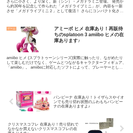
さらに小さく、より深く。新（シン）・メガドラミニ登場。 発売か
ら約30年を記念して作られた「メガドライブミニ」が、内容を一新
させ「メガドライブミニ２」として復活！ さらにコンパクト化され
たボディに、50本以上もの珠玉のタイトルを収録！ファン待望の
「メガCD」タイトルも搭載し、当時は発売されなかった「ボーナス
タイトル」も加わって、前作以上のボリュームを心ゆくまでお楽しみ
アミーボ ヒメ 在庫あり！再販待
ゲーム
いただけます。
ちのsplatoon 3 amiibo ヒメの在
庫あります♪
amiibo ヒメ (スプラトゥーンシリーズ)実際に触ったり、ながめたり
して楽しむだけでなく、ゲームとつながるキャラクターフィギュア、
「amiibo」。 amiiboに対応したソフトによって、プレーヤーとして
登場したり、特別なアイテムがもらえたり。 ひとつのamiiboが、い
ろいろなゲームの中でさまざまな体験、さまざまな遊びへとつなが
る。
パンビーナ 在庫あり！トイザらスやイオ
ンでも売り切れ状態のふわもちバンビー
ナの在庫ありますよ♪
クリスマスコフレ 在庫あり！売り切れで
なかなか買えないクリスマスコフレの在