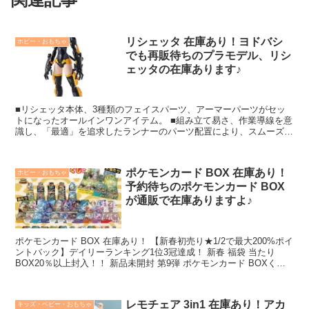
リシェッタ 在庫あり！ヨドバシ
ホビー・おもちゃ
でも再販待ちのプラモデル、リシ
ェッタの在庫あります♪
■リシェッタ本体、3種類のフェイスパーツ、アーマーパーツがセッ
トになったオールインワンアイテム。 ■組み立て易さ、作業導線を意
識し、「最適」を追求したランナーのパーツ配置により、スムーズな
組み立てが可能。 ■フェイスパーツ/ヘアスタイルパーツ/ボディパー
ツは部位ごとにラインアップを展開。別売りのパーツと組み替えて自
分好みのシスターを創ることができる。 ■フェイスパーツにはタンポ
ポケモンカード BOX 在庫あり！
ホビー・おもちゃ
印刷を採用。シーンに合わせた表情の付け替えを楽しめる。 ■別売り
予約待ちのポケモンカード BOX
の各種オプションパーツを装着し“盛りカスタマイズ"も楽しめる。
■30 MINUTESシリーズ共通の3mm径の軸を採用。「30 MINUTES
が通販で在庫ありますよ♪
MISSIONS」のパーツもオプションとして装着が可能。(※「30
MINUTES MISSIONS」キットの対象年齢は8才です。) ■『30
MINUTES SISTERS』公式サイトには、実際のプラモデルの組み換
ポケモンカード BOX 在庫あり！ 【新春初売り★1/2で最大200%ポイ
えをイメージできる「カスタマイズシミュレーター」を設置中。
ントバック】デイリーランキング1位3冠達成！ 新春 福袋 当たり
BOX20％以上封入！！ 新品未開封 第9弾 ポケモンカード BOXくじ
全200口 未...
レモチェア 3in1 在庫あり！アカ
キッズ・ベビー・おもちゃ