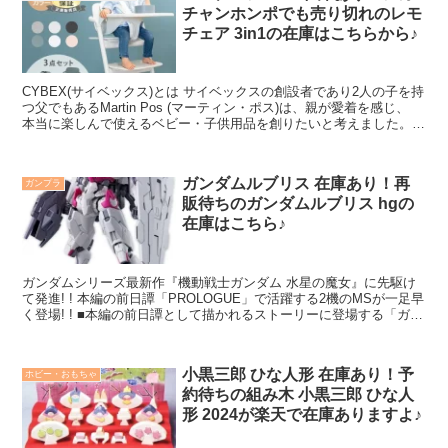
チャンホンポでも売り切れのレモ
チェア 3in1の在庫はこちらから♪
CYBEX(サイベックス)とは サイベックスの創設者であり2人の子を持
つ父でもあるMartin Pos (マーティン・ポス)は、親が愛着を感じ、
本当に楽しんで使えるベビー・子供用品を創りたいと考えました。
彼はそれを、旧来の甘すぎるベビーデザインから切り離し、全く異な
ったものにしたいと考えたのです。
ガンダムルブリス 在庫あり！再
ガンプラ
販待ちのガンダムルブリス hgの
在庫はこちら♪
ガンダムシリーズ最新作『機動戦士ガンダム 水星の魔女』に先駆け
て発進! ! 本編の前日譚「PROLOGUE」で活躍する2機のMSが一足早
く登場! ! ■本編の前日譚として描かれるストーリーに登場する「ガン
ダムルブリス」を最速立体化!
小黒三郎 ひな人形 在庫あり！予
ホビー・おもちゃ
約待ちの組み木 小黒三郎 ひな人
形 2024が楽天で在庫ありますよ♪