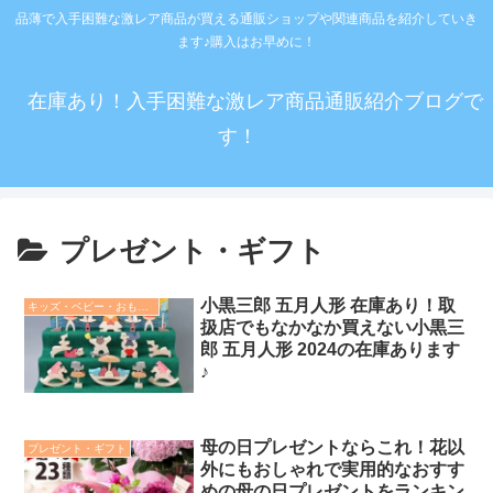
品薄で入手困難な激レア商品が買える通販ショップや関連商品を紹介していき
ます♪購入はお早めに！
在庫あり！入手困難な激レア商品通販紹介ブログで
す！
プレゼント・ギフト
小黒三郎 五月人形 在庫あり！取
キッズ・ベビー・おもちゃ
扱店でもなかなか買えない小黒三
郎 五月人形 2024の在庫あります
♪
母の日プレゼントならこれ！花以
プレゼント・ギフト
外にもおしゃれで実用的なおすす
めの母の日プレゼントをランキン