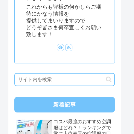
これからも皆様の何かしらご期
待にかなう情報を
提供してまいりますので
どうぞ皆さま何卒宜しくお願い
致します！
新着記事
コスパ最強のおすすめ空調
服はどれ？！ランキングで
常に上位表示の空調服の口