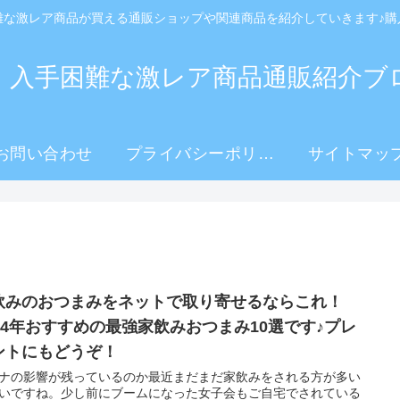
難な激レア商品が買える通販ショップや関連商品を紹介していきます♪購
！入手困難な激レア商品通販紹介ブ
お問い合わせ
プライバシーポリシ
サイトマッ
ー
飲みのおつまみをネットで取り寄せるならこれ！
024年おすすめの最強家飲みおつまみ10選です♪プレ
ントにもどうぞ！
ナの影響が残っているのか最近まだまだ家飲みをされる方が多い
いですね。少し前にブームになった女子会もご自宅でされている