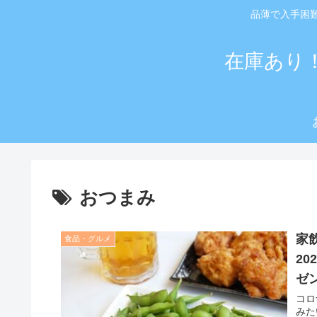
品薄で入手困
在庫あり
おつまみ
家
食品・グルメ
2
ゼ
コロ
みた