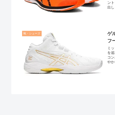
ント
出し
FL
に、
ード
と、
のコ
ゲ
靴・シューズ
スピ
フ
ミッ
を追
コン
やか
トソ
ョン
ト。
ウィ