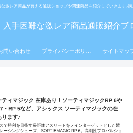
難な激レア商品が買える通販ショップや関連商品を紹介していきます♪購
！入手困難な激レア商品通販紹介ブ
お問い合わせ
プライバシーポリシ
サイトマッ
ー
ーティマジック 在庫あり！ソーティマジックRP 6や
P 7・RP 5など、アシックス ソーティマジックの在
あります♪
スで勝利を目指す長距離アスリートをメインターゲットとした競
レーシングシューズ、SORTIEMAGIC RP 6。高剛性プロパルショ