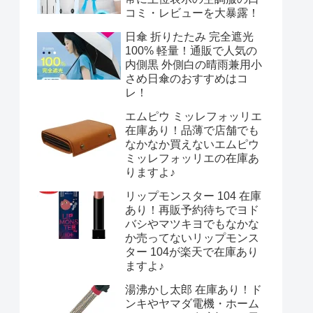
コミ・レビューを大暴露！
日傘 折りたたみ 完全遮光
100% 軽量！通販で人気の
内側黒 外側白の晴雨兼用小
さめ日傘のおすすめはコ
レ！
エムピウ ミッレフォッリエ
在庫あり！品薄で店舗でも
なかなか買えないエムピウ
ミッレフォッリエの在庫あ
りますよ♪
リップモンスター 104 在庫
あり！再販予約待ちでヨド
バシやマツキヨでもなかな
か売ってないリップモンス
ター 104が楽天で在庫あり
ますよ♪
湯沸かし太郎 在庫あり！ド
ンキやヤマダ電機・ホーム