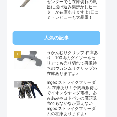
センターでも在庫切れの風
呂に投げ込み湯沸かしヒー
ターが在庫ありますよ♪口コ
ミ・レビューも大暴露！
人気の記事
うかんむりクリップ 在庫あ
り！100均のダイソーやセ
リアでも売り切れで再販待
ちのウカンムリクリップの
在庫ありますよ♪
mgex ストライクフリーダ
ム 在庫あり！予約再販待ち
でイオンやヤマダ電機、あ
みあみやヨドバシの店頭販
売でもなかなか買えない
mgex ストライクフリーダ
ムの在庫ありますよ♪