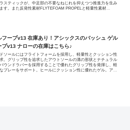
ラスティックが、中足部の不要なねじれを抑えつつ推進力を生み
ます。また反発性素材FLYTEFOAM PROPELと軽量性素材
YTEFOAMをそれぞれ搭載し、反発性と軽量さを両立。蹴り出し時
よりダイレクトかつ優れた反発性を発揮し、ランナーの最高スピ
を高めます。路面を噛むようなライド感が特徴のデュオソール
さまざまな路面状況でも優れたグリップ性を発揮するASICSGRIP
ンビネーションが、蹴り出し局面の終盤まで地面をとらえ続け、
ルフープv13 在庫あり！アシックスのバッシュ ゲル
ードに乗った走りを実現します。
ープv13 ナローの在庫はこちら♪
ドソールにはフライトフォームを採用し、軽量性とクッション性
求。グリップ性を追求したアウトソールの溝の形状とナチュラル
パウンドラバーを採用することで優れたグリップ性を発揮し、軽
なプレーをサポート。ヒールにクッション性に優れたゲル。アウ
ールに通気孔を開けて通気性を向上させるマジックベンチレーシ
。土踏まず部に剛性をもたらすトラスティックシャンクプレー
足型は足幅の狭い方向けのナローフィット。旧スリムフィット。
ズE相当。