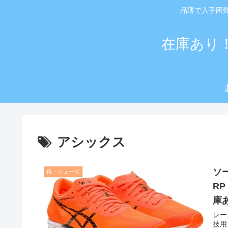
品薄で入手困
在庫あり
アシックス
ソ
靴・シューズ
R
庫
レー
技用