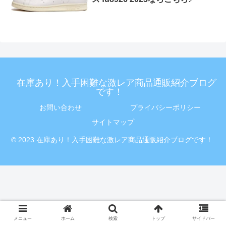
在庫あり！入手困難な激レア商品通販紹介ブログ
です！
お問い合わせ
プライバシーポリシー
サイトマップ
© 2023 在庫あり！入手困難な激レア商品通販紹介ブログです！.
メニュー
ホーム
検索
トップ
サイドバー