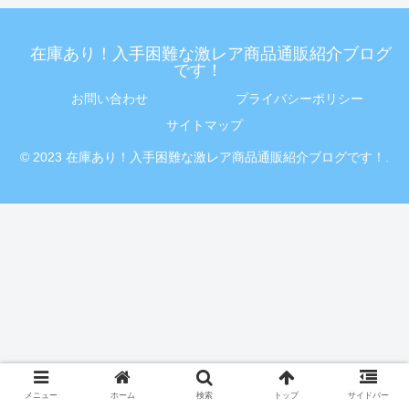
在庫あり！入手困難な激レア商品通販紹介ブログ
です！
お問い合わせ
プライバシーポリシー
サイトマップ
© 2023 在庫あり！入手困難な激レア商品通販紹介ブログです！.
メニュー
ホーム
検索
トップ
サイドバー