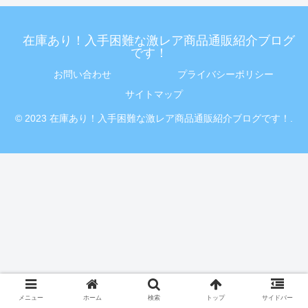
在庫あり！入手困難な激レア商品通販紹介ブログ
です！
お問い合わせ
プライバシーポリシー
サイトマップ
© 2023 在庫あり！入手困難な激レア商品通販紹介ブログです！.
メニュー
ホーム
検索
トップ
サイドバー