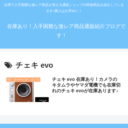
品薄で入手困難な激レア商品が買える通販ショップや関連商品を紹介していき
ます♪購入はお早めに！
在庫あり！入手困難な激レア商品通販紹介ブログで
す！
チェキ evo
チェキ evo 在庫あり！カメラの
TV・オーディオ・カメラ
キタムラやヤマダ電機でも在庫切
れのチェキ evoが在庫あります♪