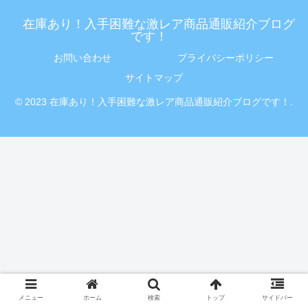
在庫あり！入手困難な激レア商品通販紹介ブログ
です！
お問い合わせ
プライバシーポリシー
サイトマップ
© 2023 在庫あり！入手困難な激レア商品通販紹介ブログです！.
メニュー
ホーム
検索
トップ
サイドバー