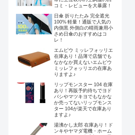
コミ・レビューを大暴露！
日傘 折りたたみ 完全遮光
100% 軽量！通販で人気の
内側黒 外側白の晴雨兼用小
さめ日傘のおすすめはコ
レ！
エムピウ ミッレフォッリエ
在庫あり！品薄で店舗でも
なかなか買えないエムピウ
ミッレフォッリエの在庫あ
りますよ♪
リップモンスター 104 在庫
あり！再販予約待ちでヨド
バシやマツキヨでもなかな
か売ってないリップモンス
ター 104が楽天で在庫あり
ますよ♪
湯沸かし太郎 在庫あり！ド
ンキやヤマダ電機・ホーム