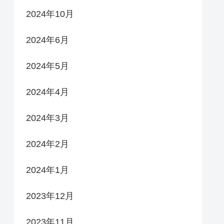
2024年10月
2024年6月
2024年5月
2024年4月
2024年3月
2024年2月
2024年1月
2023年12月
2023年11月