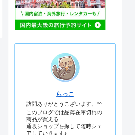
らっこ
訪問ありがとうございます。^^
このブログでは品薄在庫切れの
商品が買える
通販ショップを探して随時シェ
アしていきます♪