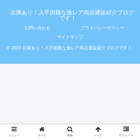
在庫あり！入手困難な激レア商品通販紹介ブログ
です！
お問い合わせ
プライバシーポリシー
サイトマップ
© 2023 在庫あり！入手困難な激レア商品通販紹介ブログです！.
メニュー
ホーム
検索
トップ
サイドバー