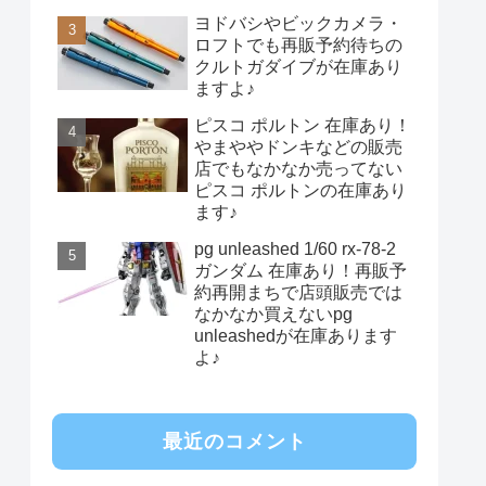
ヨドバシやビックカメラ・
ロフトでも再販予約待ちの
クルトガダイブが在庫あり
ますよ♪
ピスコ ポルトン 在庫あり！
やまややドンキなどの販売
店でもなかなか売ってない
ピスコ ポルトンの在庫あり
ます♪
pg unleashed 1/60 rx-78-2
ガンダム 在庫あり！再販予
約再開まちで店頭販売では
なかなか買えないpg
unleashedが在庫あります
よ♪
最近のコメント