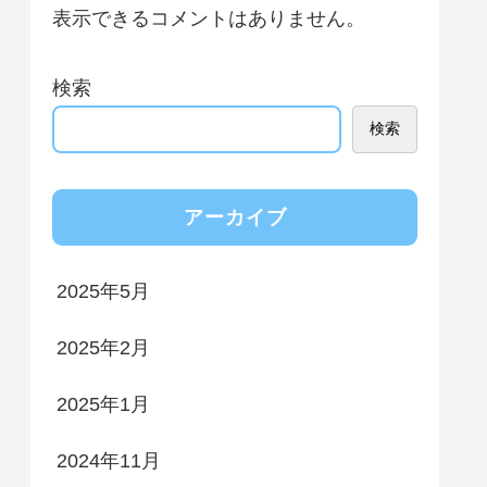
表示できるコメントはありません。
検索
検索
アーカイブ
2025年5月
2025年2月
2025年1月
2024年11月