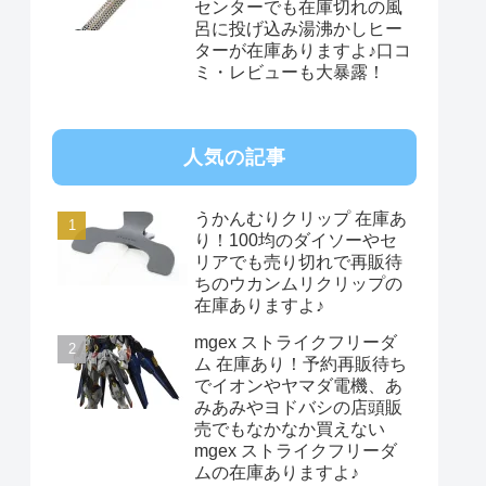
センターでも在庫切れの風
呂に投げ込み湯沸かしヒー
ターが在庫ありますよ♪口コ
ミ・レビューも大暴露！
人気の記事
うかんむりクリップ 在庫あ
り！100均のダイソーやセ
リアでも売り切れで再販待
ちのウカンムリクリップの
在庫ありますよ♪
mgex ストライクフリーダ
ム 在庫あり！予約再販待ち
でイオンやヤマダ電機、あ
みあみやヨドバシの店頭販
売でもなかなか買えない
mgex ストライクフリーダ
ムの在庫ありますよ♪