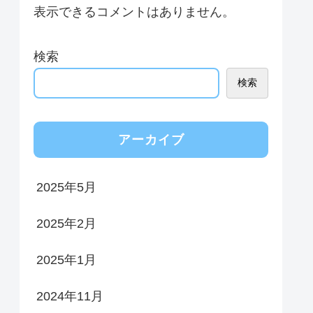
表示できるコメントはありません。
検索
検索
アーカイブ
2025年5月
2025年2月
2025年1月
2024年11月