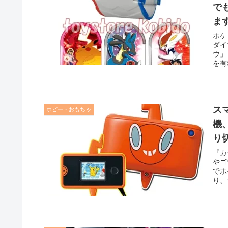
で
ま
ポケ
ダイ
ウ」
を有
ス
ホビー・おもちゃ
機
り
『カ
やゴ
でポ
り、
ラダ
のよ