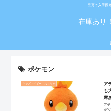
品薄で入手困
在庫あり
ポケモン
ア
キッズ・ベビー・おもちゃ
も
庫
アチ
みで