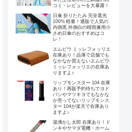
コミ・レビューを大暴露！
日傘 折りたたみ 完全遮光
100% 軽量！通販で人気の
内側黒 外側白の晴雨兼用小
さめ日傘のおすすめはコ
レ！
エムピウ ミッレフォッリエ
在庫あり！品薄で店舗でも
なかなか買えないエムピウ
ミッレフォッリエの在庫あ
りますよ♪
リップモンスター 104 在庫
あり！再販予約待ちでヨド
バシやマツキヨでもなかな
か売ってないリップモンス
ター 104が楽天で在庫あり
ますよ♪
湯沸かし太郎 在庫あり！ド
ンキやヤマダ電機・ホーム