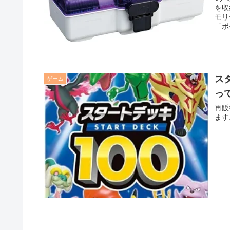
を収
モリ
「ポ
納可
ス
ゲーム
っ
再販
ます