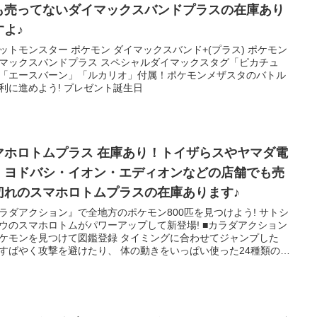
も売ってないダイマックスバンドプラスの在庫あり
すよ♪
ットモンスター ポケモン ダイマックスバンド+(プラス) ポケモン
マックスバンドプラス スペシャルダイマックスタグ「ピカチュ
「エースバーン」「ルカリオ」付属！ポケモンメザスタのバトル
利に進めよう! プレゼント誕生日
マホロトムプラス 在庫あり！トイザらスやヤマダ電
、ヨドバシ・イオン・エディオンなどの店舗でも売
切れのスマホロトムプラスの在庫あります♪
ラダアクション』で全地方のポケモン800匹を見つけよう! サトシ
ウのスマホロトムがパワーアップして新登場! ■カラダアクション
ケモンを見つけて図鑑登録 タイミングに合わせてジャンプした
すばやく攻撃を避けたり、 体の動きをいっぱい使った24種類のカ
アクションでポケモンを見つけよう! 360度見回してサトシやゴウ
うにポケモンをスキャンして図鑑登録だ!