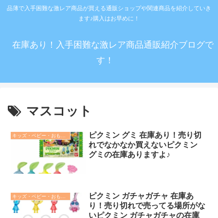
品薄で入手困難な激レア商品が買える通販ショップや関連商品を紹介していき
ます♪購入はお早めに！
在庫あり！入手困難な激レア商品通販紹介ブログで
す！
マスコット
ピクミン グミ 在庫あり！売り切
キッズ・ベビー・おもちゃ
れでなかなか買えないピクミン
グミの在庫ありますよ♪
ピクミン ガチャガチャ 在庫あ
キッズ・ベビー・おもちゃ
り！売り切れで売ってる場所がな
いピクミン ガチャガチャの在庫