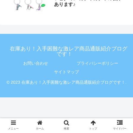
あります♪
在庫あり！入手困難な激レア商品通販紹介ブログ
です！
お問い合わせ
プライバシーポリシー
サイトマップ
© 2023 在庫あり！入手困難な激レア商品通販紹介ブログです！.
メニュー
ホーム
検索
トップ
サイドバー