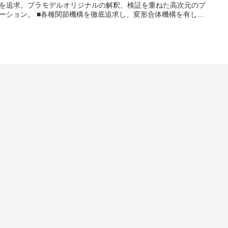
を追求。プラモデルオリジナルの解釈、検証を重ねた高次元のプ
ーション。 ■各種関節機構を徹底追求し、変形合体機構を有した
での柔軟な可動域を実現。 ■長年蓄積された設計、金型、成形技
より、組み立てるだけで劇中イメージに近い色分けを再現。 ■各
オーマシンとの合体が可能。