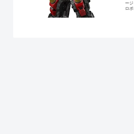
ージ
ロポ
まま
術に
種ガ