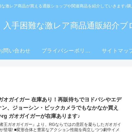
難な激レア商品が買える通販ショップや関連商品を紹介していきます♪購
！入手困難な激レア商品通販紹介ブ
お問い合わせ
プライバシーポリシ
サイトマッ
ー
g ガオガイガー 在庫あり！再販待ちでヨドバシやエデ
オン、ジョーシン・ビックカメラでもなかなか買え
いrg ガオガイガーが在庫あります♪
者王ガオガイガー』より、RGならではの意匠を凝らしたガオガイ
が登場! ■変形合体と豊富なアクション性能を両立しつつ劇中イメ