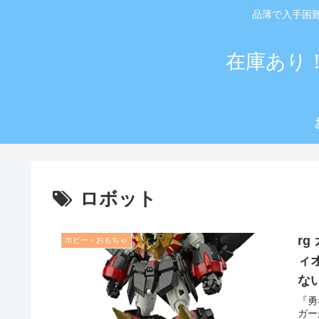
品薄で入手困
在庫あり
ロボット
r
ホビー・おもちゃ
ィ
な
『勇
ガー