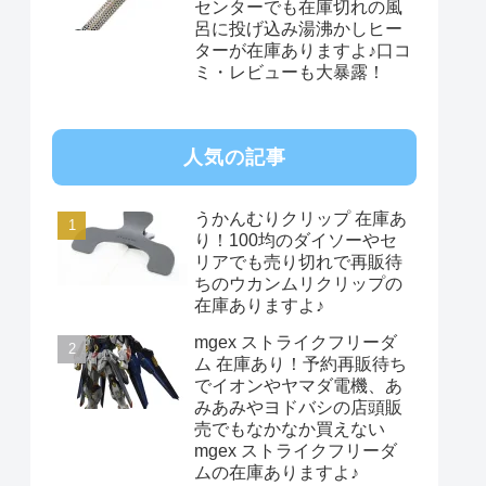
センターでも在庫切れの風
呂に投げ込み湯沸かしヒー
ターが在庫ありますよ♪口コ
ミ・レビューも大暴露！
人気の記事
うかんむりクリップ 在庫あ
り！100均のダイソーやセ
リアでも売り切れで再販待
ちのウカンムリクリップの
在庫ありますよ♪
mgex ストライクフリーダ
ム 在庫あり！予約再販待ち
でイオンやヤマダ電機、あ
みあみやヨドバシの店頭販
売でもなかなか買えない
mgex ストライクフリーダ
ムの在庫ありますよ♪