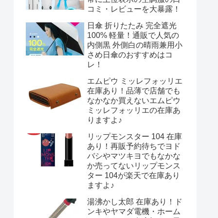
コミ・レビューを大暴露！
日傘 折りたたみ 完全遮光
100% 軽量！通販で人気の
内側黒 外側白の晴雨兼用小
さめ日傘のおすすめはコ
レ！
エムピウ ミッレフォッリエ
在庫あり！品薄で店舗でも
なかなか買えないエムピウ
ミッレフォッリエの在庫あ
りますよ♪
リップモンスター 104 在庫
あり！再販予約待ちでヨド
バシやマツキヨでもなかな
か売ってないリップモンス
ター 104が楽天で在庫あり
ますよ♪
湯沸かし太郎 在庫あり！ド
ンキやヤマダ電機・ホーム