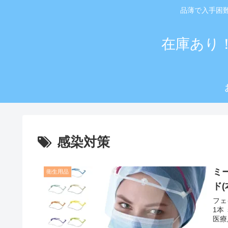
品薄で入手困
在庫あり
感染対策
ミ
衛生用品
ド
フェ
1本
医療