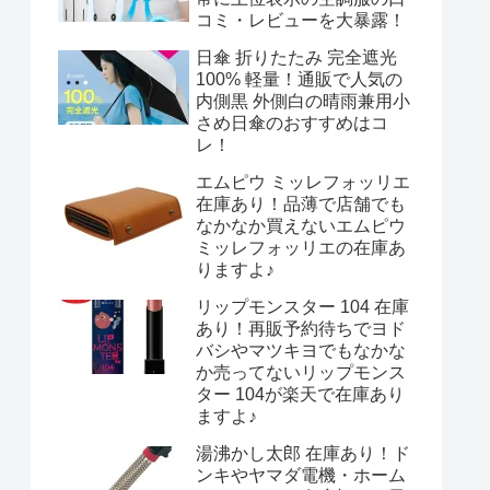
コミ・レビューを大暴露！
日傘 折りたたみ 完全遮光
100% 軽量！通販で人気の
内側黒 外側白の晴雨兼用小
さめ日傘のおすすめはコ
レ！
エムピウ ミッレフォッリエ
在庫あり！品薄で店舗でも
なかなか買えないエムピウ
ミッレフォッリエの在庫あ
りますよ♪
リップモンスター 104 在庫
あり！再販予約待ちでヨド
バシやマツキヨでもなかな
か売ってないリップモンス
ター 104が楽天で在庫あり
ますよ♪
湯沸かし太郎 在庫あり！ド
ンキやヤマダ電機・ホーム