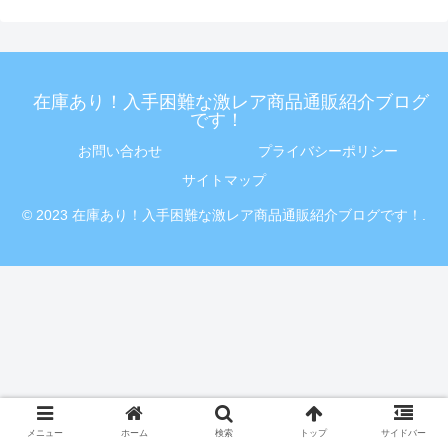
在庫あり！入手困難な激レア商品通販紹介ブログ
です！
お問い合わせ
プライバシーポリシー
サイトマップ
© 2023 在庫あり！入手困難な激レア商品通販紹介ブログです！.
メニュー
ホーム
検索
トップ
サイドバー