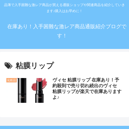
品薄で入手困難な激レア商品が買える通販ショップや関連商品を紹介していき
ます♪購入はお早めに！
在庫あり！入手困難な激レア商品通販紹介ブログで
す！
粘膜リップ
ヴィセ 粘膜リップ 在庫あり！予
化粧品
約殺到で売り切れ続出のヴィセ
粘膜リップが楽天で在庫あります
よ♪