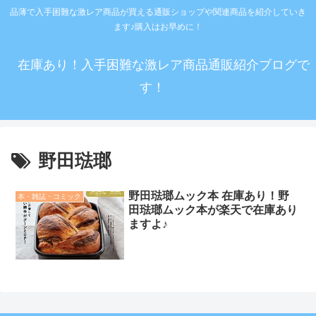
品薄で入手困難な激レア商品が買える通販ショップや関連商品を紹介していき
ます♪購入はお早めに！
在庫あり！入手困難な激レア商品通販紹介ブログで
す！
野田琺瑯
野田琺瑯ムック本 在庫あり！野
本・雑誌・コミック
田琺瑯ムック本が楽天で在庫あり
ますよ♪