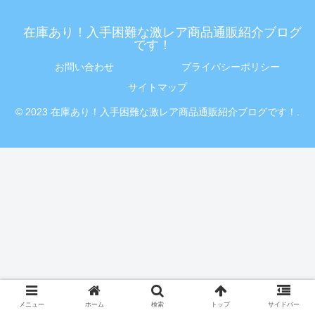
在庫あり！入手困難な激レア商品通販紹介ブログ
です！
お問い合わせ
プライバシーポリシー
サイトマップ
© 2023 在庫あり！入手困難な激レア商品通販紹介ブログです！.
メニュー
ホーム
検索
トップ
サイドバー