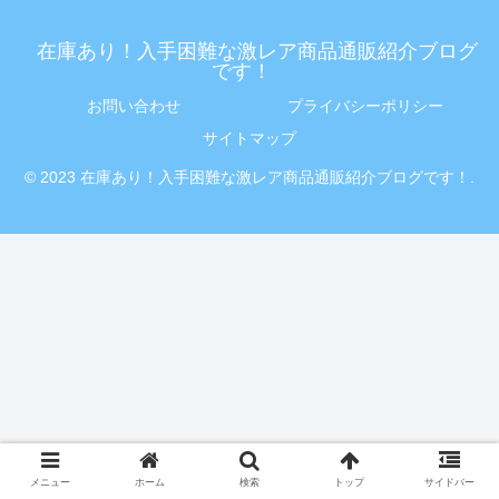
在庫あり！入手困難な激レア商品通販紹介ブログ
です！
お問い合わせ
プライバシーポリシー
サイトマップ
© 2023 在庫あり！入手困難な激レア商品通販紹介ブログです！.
メニュー
ホーム
検索
トップ
サイドバー