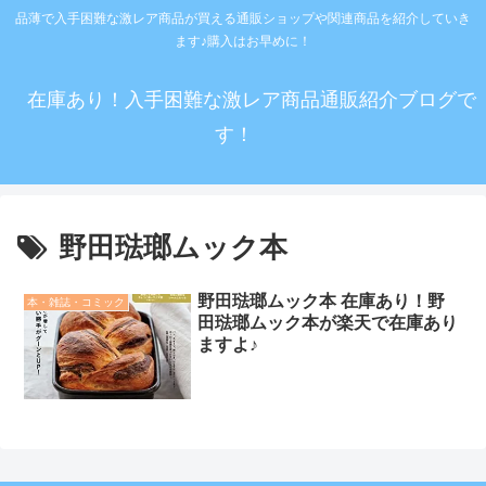
品薄で入手困難な激レア商品が買える通販ショップや関連商品を紹介していき
ます♪購入はお早めに！
在庫あり！入手困難な激レア商品通販紹介ブログで
す！
野田琺瑯ムック本
野田琺瑯ムック本 在庫あり！野
本・雑誌・コミック
田琺瑯ムック本が楽天で在庫あり
ますよ♪