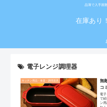
品薄で入手困
在庫あり
電子レンジ調理器
無
キッチン用品・食器・調理器具
コ
電子
で紹
ン用
ね！