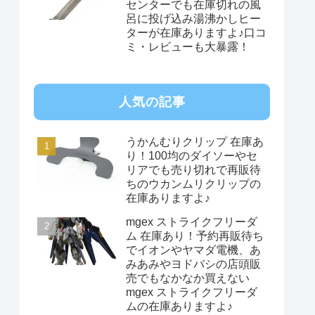
センターでも在庫切れの風
呂に投げ込み湯沸かしヒー
ターが在庫ありますよ♪口コ
ミ・レビューも大暴露！
人気の記事
うかんむりクリップ 在庫あ
り！100均のダイソーやセ
リアでも売り切れで再販待
ちのウカンムリクリップの
在庫ありますよ♪
mgex ストライクフリーダ
ム 在庫あり！予約再販待ち
でイオンやヤマダ電機、あ
みあみやヨドバシの店頭販
売でもなかなか買えない
mgex ストライクフリーダ
ムの在庫ありますよ♪