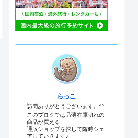
らっこ
訪問ありがとうございます。^^
このブログでは品薄在庫切れの
商品が買える
通販ショップを探して随時シェ
アしていきます♪