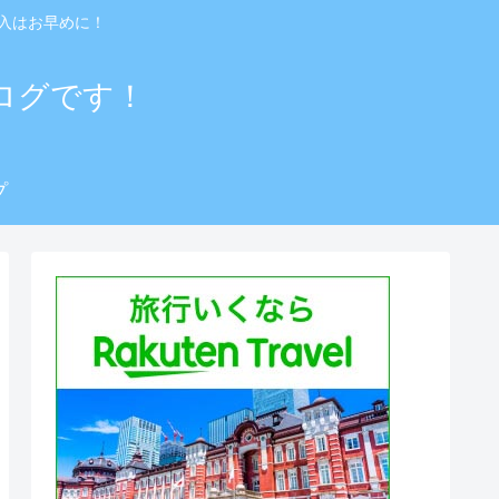
入はお早めに！
ログです！
プ