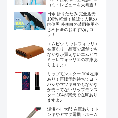
コミ・レビューを大暴露！
日傘 折りたたみ 完全遮光
100% 軽量！通販で人気の
内側黒 外側白の晴雨兼用小
さめ日傘のおすすめはコ
レ！
エムピウ ミッレフォッリエ
在庫あり！品薄で店舗でも
なかなか買えないエムピウ
ミッレフォッリエの在庫あ
りますよ♪
リップモンスター 104 在庫
あり！再販予約待ちでヨド
バシやマツキヨでもなかな
か売ってないリップモンス
ター 104が楽天で在庫あり
ますよ♪
湯沸かし太郎 在庫あり！ド
ンキやヤマダ電機・ホーム