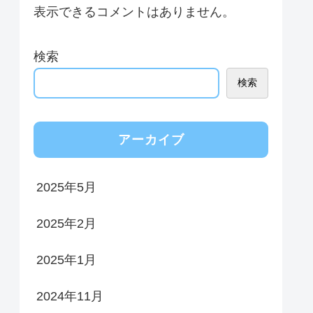
表示できるコメントはありません。
検索
検索
アーカイブ
2025年5月
2025年2月
2025年1月
2024年11月