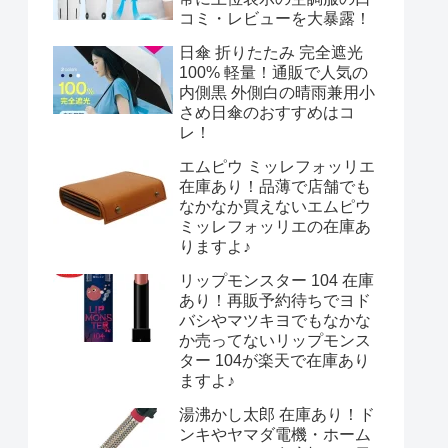
コミ・レビューを大暴露！
日傘 折りたたみ 完全遮光
100% 軽量！通販で人気の
内側黒 外側白の晴雨兼用小
さめ日傘のおすすめはコ
レ！
エムピウ ミッレフォッリエ
在庫あり！品薄で店舗でも
なかなか買えないエムピウ
ミッレフォッリエの在庫あ
りますよ♪
リップモンスター 104 在庫
あり！再販予約待ちでヨド
バシやマツキヨでもなかな
か売ってないリップモンス
ター 104が楽天で在庫あり
ますよ♪
湯沸かし太郎 在庫あり！ド
ンキやヤマダ電機・ホーム