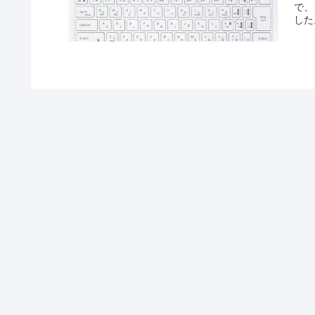
で、
した
新型