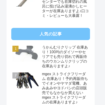
センターでも在庫切れの風
呂に投げ込み湯沸かしヒー
ターが在庫ありますよ♪口コ
ミ・レビューも大暴露！
人気の記事
うかんむりクリップ 在庫あ
り！100均のダイソーやセ
リアでも売り切れで再販待
ちのウカンムリクリップの
在庫ありますよ♪
mgex ストライクフリーダ
ム 在庫あり！予約再販待ち
でイオンやヤマダ電機、あ
みあみやヨドバシの店頭販
売でもなかなか買えない
mgex ストライクフリーダ
ムの在庫ありますよ♪