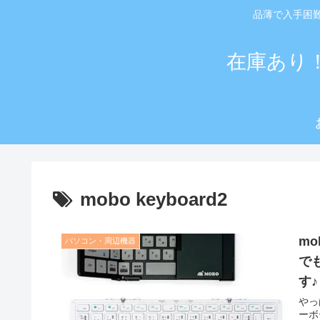
品薄で入手困
在庫あり
mobo keyboard2
mo
パソコン・周辺機器
でも
す♪
やっ
ーボ