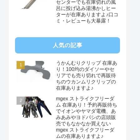
センターでも在庫切れの風
呂に投げ込み湯沸かしヒー
ターが在庫ありますよ♪口コ
ミ・レビューも大暴露！
人気の記事
うかんむりクリップ 在庫あ
り！100均のダイソーやセ
リアでも売り切れで再販待
ちのウカンムリクリップの
在庫ありますよ♪
mgex ストライクフリーダ
ム 在庫あり！予約再販待ち
でイオンやヤマダ電機、あ
みあみやヨドバシの店頭販
売でもなかなか買えない
mgex ストライクフリーダ
ムの在庫ありますよ♪