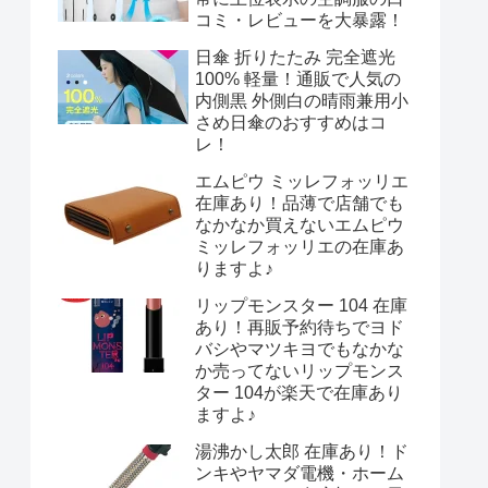
コミ・レビューを大暴露！
日傘 折りたたみ 完全遮光
100% 軽量！通販で人気の
内側黒 外側白の晴雨兼用小
さめ日傘のおすすめはコ
レ！
エムピウ ミッレフォッリエ
在庫あり！品薄で店舗でも
なかなか買えないエムピウ
ミッレフォッリエの在庫あ
りますよ♪
リップモンスター 104 在庫
あり！再販予約待ちでヨド
バシやマツキヨでもなかな
か売ってないリップモンス
ター 104が楽天で在庫あり
ますよ♪
湯沸かし太郎 在庫あり！ド
ンキやヤマダ電機・ホーム