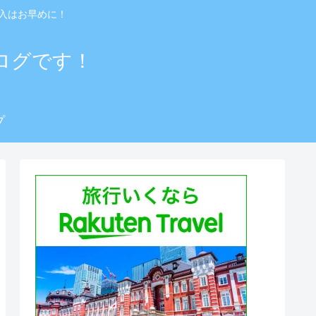
入はお早めに！
ログです！
プ