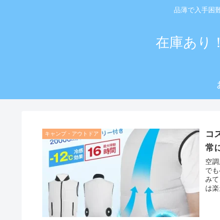
品薄で入手困
在庫あり
コ
キャンプ・アウトドア
常
空調
でも
みて
は楽
やレ