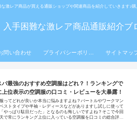
難な激レア商品が買える通販ショップや関連商品を紹介していきます♪購
！入手困難な激レア商品通販紹介ブ
お問い合わせ
プライバシーポリシ
サイトマッ
ー
スパ最強のおすすめ空調服はどれ？！ランキングで
に上位表示の空調服の口コミ・レビューを大暴露！
服ってどれが良いか本当に悩みますよね？バートルやワークマン
ベストタイプや半袖・レディースなどがありますし試しに使って
「やっぱり駄目だった」となるのも悔しいですよね？そこで今回
天で常にランキング上位に入っている空調服を口コミの総合評価
ビュー数付きで紹介しますので是非参考にしてみてください！^^