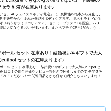
などの取扱店でもなかなか売ってないロート製薬の
アセラ 乳液が在庫あります♪
アセラ APフェイス＆ボディ乳液」は、肌機能を根本から見直し、
科学研究から生まれた機能性ボディケア乳液。 肌のセラミドの働
守り補うセラミドバリアケア。 セラミドプラス＊1を配合。バリ
能に大切なうるおいを補います。またペプチドCP＊2配合。うる
の元となり、肌を保水します。7種の「天然型セラミド＊3（うる
成分）」配合。肌（角層）深くからうるおいみなぎる健やかな肌
きます。
チポール セット 在庫あり！結婚祝いやギフトで大人
cutipol セットの在庫あります♪
ポール セット 在庫あり！ 結婚祝いやギフトで大人気のcutipol セ
を 口コミの総合評価やレビュー数付きで紹介しますので 是非参考
てみてください！^^ 関連商品とかも併せて紹介しちゃいますね！