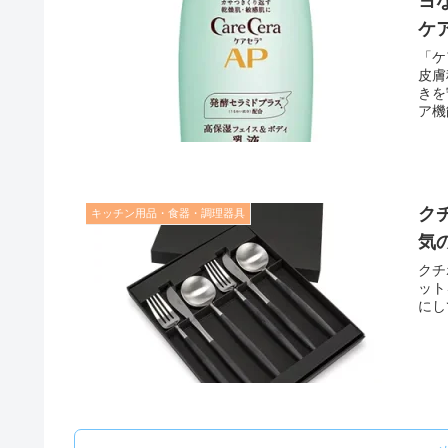
ヨ
ケ
「ケ
皮膚
きを
ア機
おい
おい
へ導
ク
キッチン用品・食器・調理器具
気の
クチ
ット
にし