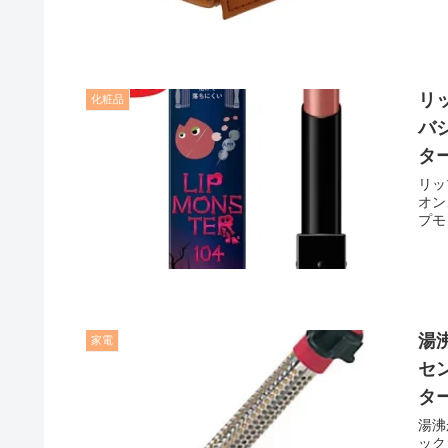
リ
化粧品
バ
タ
リッ
オン
プモ
湯
家電
セ
タ
湯沸
ック