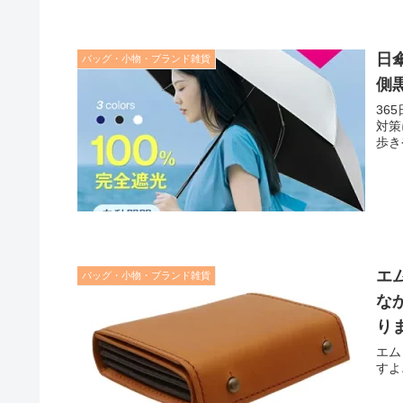
日
バッグ・小物・ブランド雑貨
側
36
対策
歩き
エ
バッグ・小物・ブランド雑貨
な
り
エム
すよ