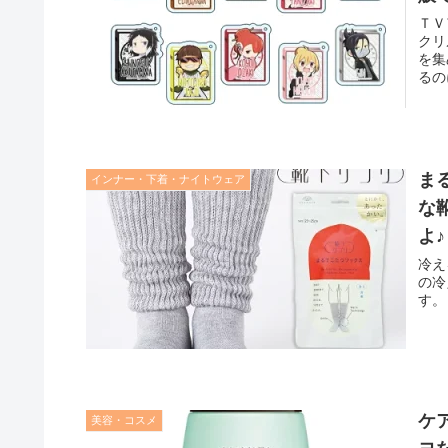
ＴＶ
クリ
を集
るの
やす
ま
インナー・下着・ナイトウェア
な
よ♪
冷え
の冷
す。
ケ
美容・コスメ