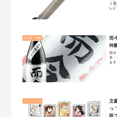
イ電
レビ
連商
而
日本酒・焼酎
吟
而今
本・
ます
文
アニメグッズ
っ
販