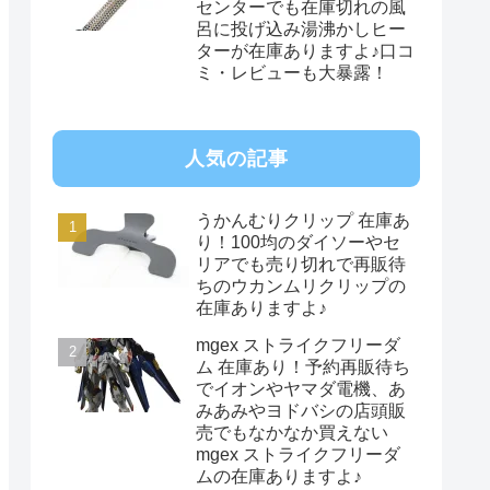
センターでも在庫切れの風
呂に投げ込み湯沸かしヒー
ターが在庫ありますよ♪口コ
ミ・レビューも大暴露！
人気の記事
うかんむりクリップ 在庫あ
り！100均のダイソーやセ
リアでも売り切れで再販待
ちのウカンムリクリップの
在庫ありますよ♪
mgex ストライクフリーダ
ム 在庫あり！予約再販待ち
でイオンやヤマダ電機、あ
みあみやヨドバシの店頭販
売でもなかなか買えない
mgex ストライクフリーダ
ムの在庫ありますよ♪