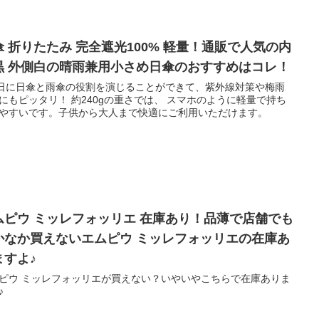
傘 折りたたみ 完全遮光100% 軽量！通販で人気の内
黒 外側白の晴雨兼用小さめ日傘のおすすめはコレ！
5日に日傘と雨傘の役割を演じることができて、紫外線対策や梅雨
にもピッタリ！ 約240gの重さでは、 スマホのように軽量で持ち
やすいです。子供から大人まで快適にご利用いただけます。
ムピウ ミッレフォッリエ 在庫あり！品薄で店舗でも
かなか買えないエムピウ ミッレフォッリエの在庫あ
ますよ♪
ピウ ミッレフォッリエが買えない？いやいやこちらで在庫ありま
♪