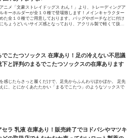
アニメ「文豪ストレイドッグス わん！」より、トレーディングア
ルキーホルダーが全１０種で登場致します！メインキャラクター
めた全１０種でご用意しております。バッグやポーチなどに付け
にちょうどいいサイズ感となっており、アクリル製で軽くて扱い
く使い勝手のいいグッズです♪
るでこたつソックス 在庫あり！足の冷えない不思議
靴下と評判のまるでこたつソックスの在庫あります
を感じたらさっと履くだけで、足先からふんわりぽかぽか。 足先
えに、とにかくあたたかい「まるでこたつ」のようなソックスで
アセラ 乳液 在庫あり！販売終了でヨドバシやマツキ