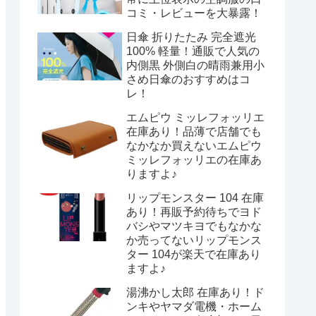
コミ・レビューを大暴露！
日傘 折りたたみ 完全遮光
100% 軽量！通販で人気の
内側黒 外側白の晴雨兼用小
さめ日傘のおすすめはコ
レ！
エムピウ ミッレフォッリエ
在庫あり！品薄で店舗でも
なかなか買えないエムピウ
ミッレフォッリエの在庫あ
りますよ♪
リップモンスター 104 在庫
あり！再販予約待ちでヨド
バシやマツキヨでもなかな
か売ってないリップモンス
ター 104が楽天で在庫あり
ますよ♪
湯沸かし太郎 在庫あり！ド
ンキやヤマダ電機・ホーム