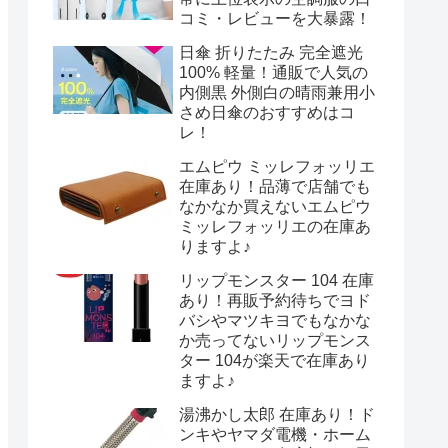
コミ・レビューを大暴露！
日傘 折りたたみ 完全遮光
100% 軽量！通販で人気の
内側黒 外側白の晴雨兼用小
さめ日傘のおすすめはコ
レ！
エムピウ ミッレフォッリエ
在庫あり！品薄で店舗でも
なかなか買えないエムピウ
ミッレフォッリエの在庫あ
りますよ♪
リップモンスター 104 在庫
あり！再販予約待ちでヨド
バシやマツキヨでもなかな
か売ってないリップモンス
ター 104が楽天で在庫あり
ますよ♪
湯沸かし太郎 在庫あり！ド
ンキやヤマダ電機・ホーム