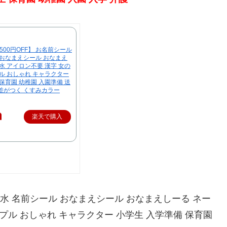
00円OFF】 お名前シール
 おなまえシール おなまえ
水 アイロン不要 漢字 女の
プル おしゃれ キャラクター
保育園 幼稚園 入園準備 送
差がつく くすみカラー
楽天で購入
防水 名前シール おなまえシール おなまえしーる ネー
ンプル おしゃれ キャラクター 小学生 入学準備 保育園