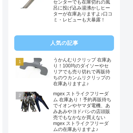
センターでも在庫切れの風
呂に投げ込み湯沸かしヒー
ターが在庫ありますよ♪口コ
ミ・レビューも大暴露！
人気の記事
うかんむりクリップ 在庫あ
り！100均のダイソーやセ
リアでも売り切れで再販待
ちのウカンムリクリップの
在庫ありますよ♪
mgex ストライクフリーダ
ム 在庫あり！予約再販待ち
でイオンやヤマダ電機、あ
みあみやヨドバシの店頭販
売でもなかなか買えない
mgex ストライクフリーダ
ムの在庫ありますよ♪