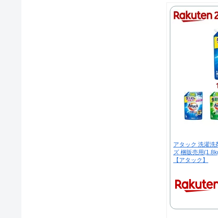
アタック 洗濯洗
ズ 梱販売用(1.8k
【アタック】