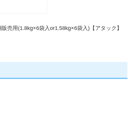
用(1.8kg×6袋入or1.58kg×6袋入)【アタック】