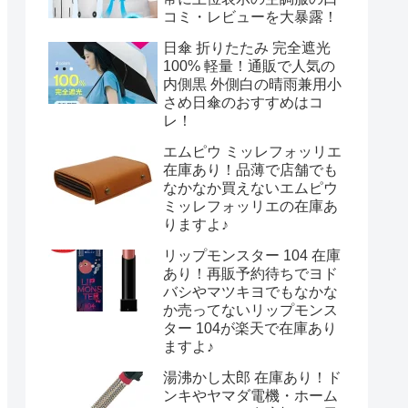
コミ・レビューを大暴露！
日傘 折りたたみ 完全遮光
100% 軽量！通販で人気の
内側黒 外側白の晴雨兼用小
さめ日傘のおすすめはコ
レ！
エムピウ ミッレフォッリエ
在庫あり！品薄で店舗でも
なかなか買えないエムピウ
ミッレフォッリエの在庫あ
りますよ♪
リップモンスター 104 在庫
あり！再販予約待ちでヨド
バシやマツキヨでもなかな
か売ってないリップモンス
ター 104が楽天で在庫あり
ますよ♪
湯沸かし太郎 在庫あり！ド
ンキやヤマダ電機・ホーム