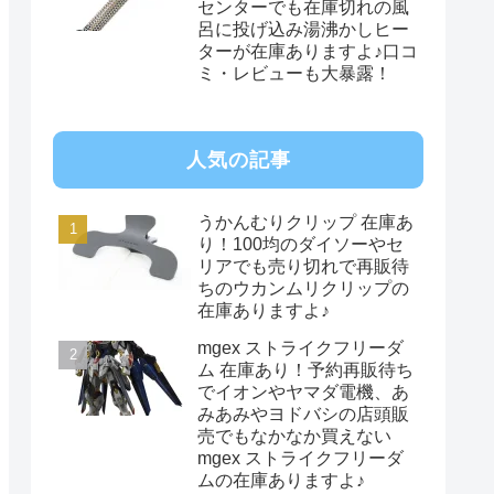
センターでも在庫切れの風
呂に投げ込み湯沸かしヒー
ターが在庫ありますよ♪口コ
ミ・レビューも大暴露！
人気の記事
うかんむりクリップ 在庫あ
り！100均のダイソーやセ
リアでも売り切れで再販待
ちのウカンムリクリップの
在庫ありますよ♪
mgex ストライクフリーダ
ム 在庫あり！予約再販待ち
でイオンやヤマダ電機、あ
みあみやヨドバシの店頭販
売でもなかなか買えない
mgex ストライクフリーダ
ムの在庫ありますよ♪