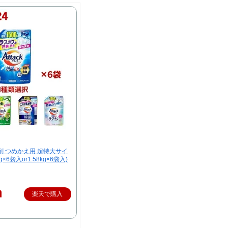
剤 つめかえ用 超特大サイ
g×6袋入or1.58kg×6袋入)
楽天で購入