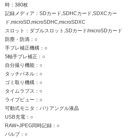
時：380枚
記録メディア：SDカード,SDHCカード,SDXCカー
ド,microSD,microSDHC,microSDXC
スロット：ダブルスロット,SDカード/microSDカード
防塵・防滴：○
手ブレ補正機構：○
5軸手ブレ補正：○
自分撮り機能：○
タッチパネル：○
ゴミ取り機構：○
タイムラプス：○
ライブビュー：○
可動式モニタ：バリアングル液晶
USB充電：○
RAW+JPEG同時記録：○
バルブ：○