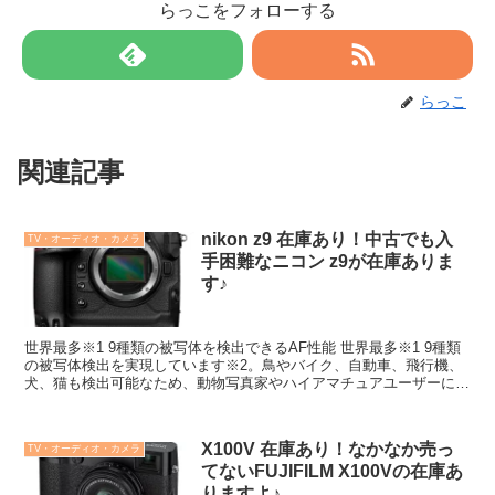
らっこをフォローする
らっこ
関連記事
nikon z9 在庫あり！中古でも入
TV・オーディオ・カメラ
手困難なニコン z9が在庫ありま
す♪
世界最多※1 9種類の被写体を検出できるAF性能 世界最多※1 9種類
の被写体検出を実現しています※2。鳥やバイク、自動車、飛行機、
犬、猫も検出可能なため、動物写真家やハイアマチュアユーザーにも
適しています。ピント合わせをカメラに任せることで、より構図にこ
だわって撮影することができます。 ※1 2021年10月28日現在、ミラ
ーレスカメラにおいて。ニコン調べ。 ※2 被写体検出は、ワイドエ
X100V 在庫あり！なかなか売っ
TV・オーディオ・カメラ
リアAF（S）、（L）、オートエリアAF、3D-トラッキング、ターゲ
てないFUJIFILM X100Vの在庫あ
ット追尾AF（動画モードのみ）で動作します。動物の検出は、犬、
猫、鳥以外でも、類似した動物に枠が表示されることがあります。
りますよ♪