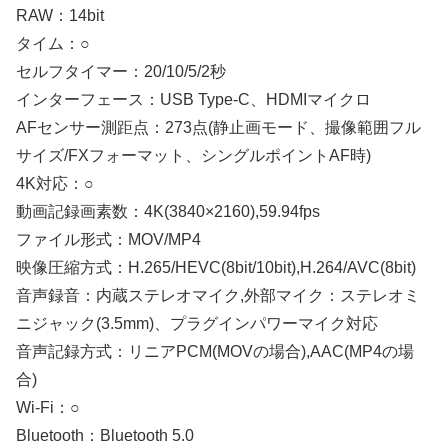
RAW：14bit
タイム：○
セルフタイマー：20/10/5/2秒
インターフェース：USB Type-C、HDMIマイクロ
AFセンサー測距点：273点(静止画モード、撮像範囲フル
サイズ/FXフォーマット、シングルポイントAF時)
4K対応：○
動画記録画素数：4K(3840×2160),59.94fps
ファイル形式：MOV/MP4
映像圧縮方式：H.265/HEVC(8bit/10bit),H.264/AVC(8bit)
音声録音：内蔵ステレオマイク,外部マイク：ステレオミ
ニジャック(3.5mm)、プラグインパワーマイク対応
音声記録方式：リニアPCM(MOVの場合),AAC(MP4の場
合)
Wi-Fi：○
Bluetooth：Bluetooth 5.0