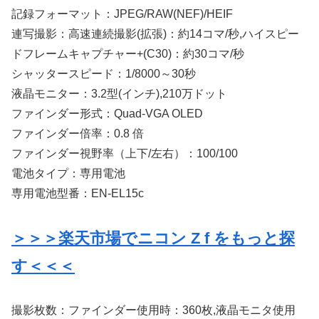
記録フォーマット：JPEG/RAW(NEF)/HEIF
連写撮影：高速連続撮影(拡張)：約14コマ/秒,ハイスピー
ドフレームキャプチャー+(C30)：約30コマ/秒
シャッタースピード：1/8000～30秒
液晶モニター：3.2型(インチ),210万ドット
ファインダー形式：Quad-VGA OLED
ファインダー倍率：0.8 倍
ファインダー視野率（上下/左右）：100/100
電池タイプ：専用電池
専用電池型番：EN-EL15c
＞＞＞楽天市場でニコン Z f をもっと探
す＜＜＜
撮影枚数：ファインダー使用時：360枚,液晶モニタ使用