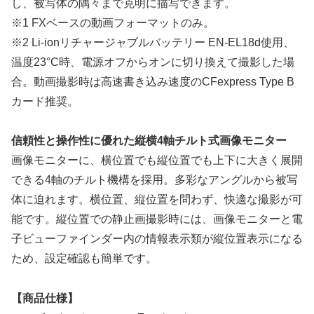
し、被写体の隅々まで克明に描写できます。
※1 FXベースの動画フォーマットのみ。
※2 Li-ionリチャージャブルバッテリー EN-EL18d使用、
温度23°C時、電源オフからオンに切り換えて撮影した場
合。動画撮影時は高速書き込み速度のCFexpress Type B
カード推奨。
信頼性と操作性に優れた縦横4軸チルト式画像モニター
画像モニターに、横位置でも縦位置でも上下に大きく展開
できる4軸のチルト機構を採用。多彩なアングルから被写
体に迫れます。横位置、縦位置を問わず、快適な撮影が可
能です。縦位置での静止画撮影時には、画像モニターと電
子ビューファインダー内の情報表示類が縦位置表示になる
ため、設定確認も簡単です。
【商品仕様】