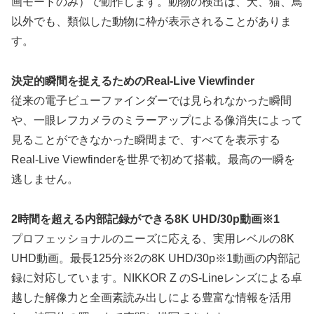
画モードのみ）で動作します。動物の検出は、犬、猫、鳥
以外でも、類似した動物に枠が表示されることがありま
す。
決定的瞬間を捉えるためのReal-Live Viewfinder
従来の電子ビューファインダーでは見られなかった瞬間
や、一眼レフカメラのミラーアップによる像消失によって
見ることができなかった瞬間まで、すべてを表示する
Real-Live Viewfinderを世界で初めて搭載。最高の一瞬を
逃しません。
2時間を超える内部記録ができる8K UHD/30p動画※1
プロフェッショナルのニーズに応える、実用レベルの8K
UHD動画。最長125分※2の8K UHD/30p※1動画の内部記
録に対応しています。NIKKOR Z のS-Lineレンズによる卓
越した解像力と全画素読み出しによる豊富な情報を活用