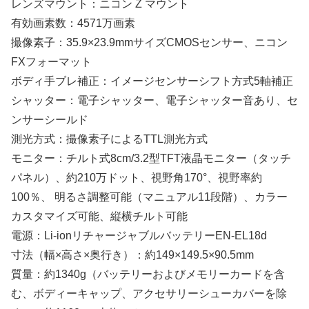
レンズマウント：ニコン Z マウント
有効画素数：4571万画素
撮像素子：35.9×23.9mmサイズCMOSセンサー、ニコン
FXフォーマット
ボディ手ブレ補正：イメージセンサーシフト方式5軸補正
シャッター：電子シャッター、電子シャッター音あり、セ
ンサーシールド
測光方式：撮像素子によるTTL測光方式
モニター：チルト式8cm/3.2型TFT液晶モニター（タッチ
パネル）、約210万ドット、視野角170°、視野率約
100％、 明るさ調整可能（マニュアル11段階）、カラー
カスタマイズ可能、縦横チルト可能
電源：Li-ionリチャージャブルバッテリーEN-EL18d
寸法（幅×高さ×奥行き）：約149×149.5×90.5mm
質量：約1340g（バッテリーおよびメモリーカードを含
む、ボディーキャップ、アクセサリーシューカバーを除