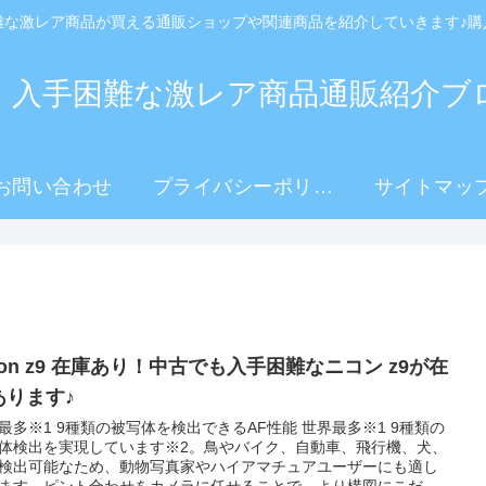
難な激レア商品が買える通販ショップや関連商品を紹介していきます♪購
！入手困難な激レア商品通販紹介ブ
お問い合わせ
プライバシーポリシ
サイトマッ
ー
kon z9 在庫あり！中古でも入手困難なニコン z9が在
あります♪
最多※1 9種類の被写体を検出できるAF性能 世界最多※1 9種類の
体検出を実現しています※2。鳥やバイク、自動車、飛行機、犬、
検出可能なため、動物写真家やハイアマチュアユーザーにも適し
ます。ピント合わせをカメラに任せることで、より構図にこだわ