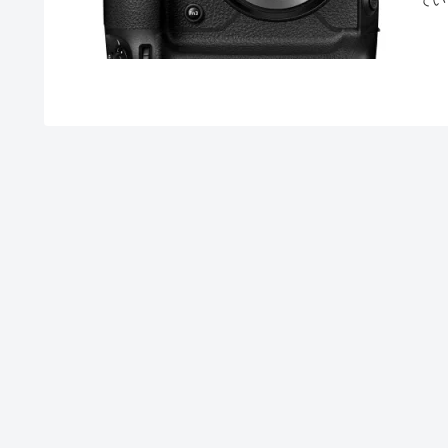
って
スカ
AF
尾A
外で