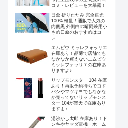
コミ・レビューを大暴露！
日傘 折りたたみ 完全遮光
100% 軽量！通販で人気の
内側黒 外側白の晴雨兼用小
さめ日傘のおすすめはコ
レ！
エムピウ ミッレフォッリエ
在庫あり！品薄で店舗でも
なかなか買えないエムピウ
ミッレフォッリエの在庫あ
りますよ♪
リップモンスター 104 在庫
あり！再販予約待ちでヨド
バシやマツキヨでもなかな
か売ってないリップモンス
ター 104が楽天で在庫あり
ますよ♪
湯沸かし太郎 在庫あり！ド
ンキやヤマダ電機・ホーム