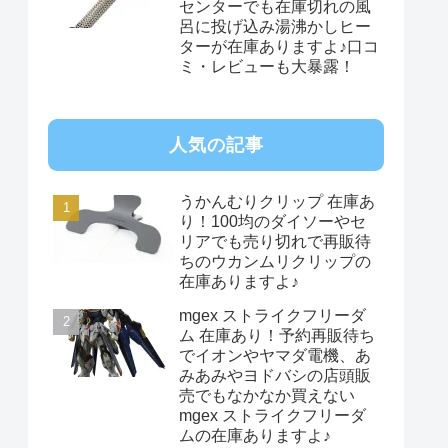
センターでも在庫切れの風
呂に投げ込み湯沸かしヒー
ターが在庫ありますよ♪口コ
ミ・レビューも大暴露！
人気の記事
うかんむりクリップ 在庫あ
り！100均のダイソーやセ
リアでも売り切れで再販待
ちのウカンムリクリップの
在庫ありますよ♪
mgex ストライクフリーダ
ム 在庫あり！予約再販待ち
でイオンやヤマダ電機、あ
みあみやヨドバシの店頭販
売でもなかなか買えない
mgex ストライクフリーダ
ムの在庫ありますよ♪