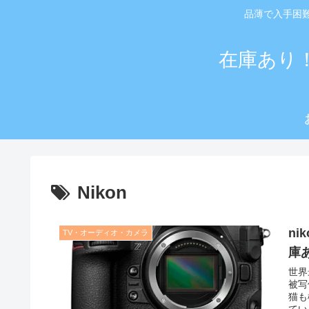
品薄で入手困
在庫あり
Nikon
ni
TV・オーディオ・カメラ
庫
世界
被写
猫も
てい