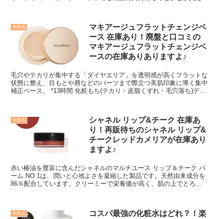
いカネボウ シャドウオンフェースの在庫あります♪人気の関連商品と
かも併せて紹介しちゃいますね！
マキアージュフラットチェンジベ
化粧品
ース 在庫あり！廃盤と口コミの
マキアージュフラットチェンジベ
ースの在庫ありありますよ♪
毛穴やテカリが集中する「ダイヤエリア」を透明感が高くフラットな
状態に整え、目もとや唇などのパーツまで際立つ美肌印象に導く集中
補正ベース。 *13時間 化粧もち(テカり・皮脂くずれ・毛穴落ち)デー
タ取得済み(メーカー調べ。効果には個人差があります。)
シャネル リップ&チーク 在庫あ
化粧品
り！再販待ちのシャネル リップ&
チークレッドカメリアが在庫あり
ますよ♪
赤い椿油を豊富に含んだシャネルのマルチユース リップ＆チーク バ
ーム NO 1は、潤いと心地よさを凝縮した製品です。天然由来成分を
86％配合しています。クリーミーで栄養価が高く、肌の上でとろけ
るようになじみ、唇や頬をふっくらとさせ、その色を引き立てます。
コスパ最強の化粧水はどれ？！楽
化粧品