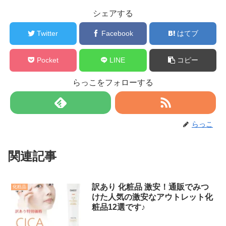
シェアする
Twitter
Facebook
はてブ
Pocket
LINE
コピー
らっこをフォローする
らっこ
関連記事
訳あり 化粧品 激安！通販でみつ
化粧品
けた人気の激安なアウトレット化
粧品12選です♪