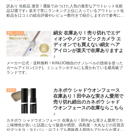
訳あり 化粧品 激安！通販でみつけた人気の激安なアウトレット化粧
品12選です♪ 楽天で常にランキング上位に入っているアウトレット化
粧品を口コミの総合評価やレビュー数付きで紹介しますので参考にし
ていただければと思います。^^♪関連商品とかも併せて紹介しちゃい
ますね！
絹女 在庫あり！売り切れでエデ
美容・コスメ
ィオンやノジマ ビックカメラ エ
ディオンでも買えない絹女 ヘア
アイロンが楽天で在庫ありますよ
♪
メーカー公式・送料無料！KINUJO独自のナノレベルの技術を使った
カールアイロン(コテ)。ミシュランホテルにも置かれている最高級ブ
ランドです。
カネボウ シャドウオンフェース
化粧品
在庫あり！田中みな実さん愛用で
売り切れ続出のカネボウ シャド
ウオンフェースの在庫ならこちら
♪
カネボウ シャドウオンフェース 在庫あり！田中みな実さん愛用でカ
ニ味噌色が良いと話題になり阪急や西部、高島屋・大丸などの百貨店
やマツキヨ・ヨドバシ・ロフトでも再販再入荷待ちでなかなか買えな