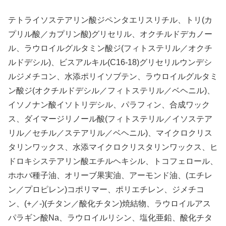
テトライソステアリン酸ジペンタエリスリチル、トリ(カ
プリル酸／カプリン酸)グリセリル、オクチルドデカノー
ル、ラウロイルグルタミン酸ジ(フィトステリル／オクチ
ルドデシル)、ビスアルキル(C16-18)グリセリルウンデシ
ルジメチコン、水添ポリイソブテン、ラウロイルグルタミ
ン酸ジ(オクチルドデシル／フィトステリル／ベヘニル)、
イソノナン酸イソトリデシル、パラフィン、合成ワック
ス、ダイマージリノール酸(フィトステリル／イソステア
リル／セチル／ステアリル／ベヘニル)、マイクロクリス
タリンワックス、水添マイクロクリスタリンワックス、ヒ
ドロキシステアリン酸エチルヘキシル、トコフェロール、
ホホバ種子油、オリーブ果実油、アーモンド油、(エチレ
ン／プロピレン)コポリマー、ポリエチレン、ジメチコ
ン、(+／-)(チタン／酸化チタン)焼結物、ラウロイルアス
パラギン酸Na、ラウロイルリシン、塩化亜鉛、酸化チタ