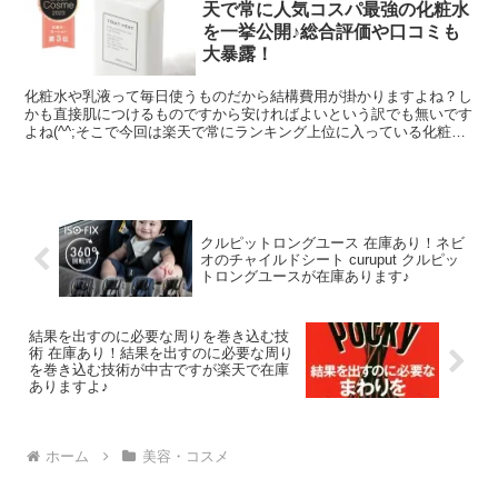
天で常に人気コスパ最強の化粧水
を一挙公開♪総合評価や口コミも
大暴露！
化粧水や乳液って毎日使うものだから結構費用が掛かりますよね？し
かも直接肌につけるものですから安ければよいという訳でも無いです
よね(^^;そこで今回は楽天で常にランキング上位に入っている化粧水
を 口コミの総合評価やレビュー数付きで紹介しますので 参考にして
いただければと思います。^^♪ 関連商品とかも併せて紹介しちゃいま
すね！
クルピットロングユース 在庫あり！ネビ
オのチャイルドシート curuput クルピッ
トロングユースが在庫あります♪
結果を出すのに必要な周りを巻き込む技
術 在庫あり！結果を出すのに必要な周り
を巻き込む技術が中古ですが楽天で在庫
ありますよ♪
ホーム
美容・コスメ