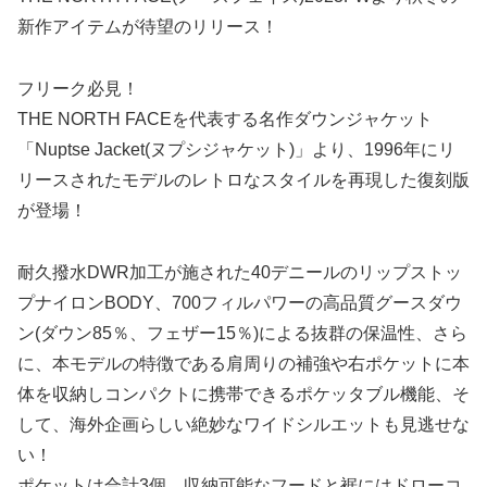
新作アイテムが待望のリリース！
フリーク必見！
THE NORTH FACEを代表する名作ダウンジャケット
「Nuptse Jacket(ヌプシジャケット)」より、1996年にリ
リースされたモデルのレトロなスタイルを再現した復刻版
が登場！
耐久撥水DWR加工が施された40デニールのリップストッ
プナイロンBODY、700フィルパワーの高品質グースダウ
ン(ダウン85％、フェザー15％)による抜群の保温性、さら
に、本モデルの特徴である肩周りの補強や右ポケットに本
体を収納しコンパクトに携帯できるポケッタブル機能、そ
して、海外企画らしい絶妙なワイドシルエットも見逃せな
い！
ポケットは合計3個。収納可能なフードと裾にはドローコ