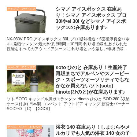
シマノ アイスボックス 在庫あ
キャンプ・アウトドア
り！シマノ アイスボックス プロ
30lやel 30l などシマノ アイスボ
ックスの在庫あります♪
NX-030V PRO アイスボックス 30L プロ 断熱構造：6面極厚真空パネ
ル+発砲ウレタン 最大氷保持時間：10日間 釣り場で鍛え上げられた
性能をすべてのアウトドアシーンに 釣り場という厳しい環境で鍛え
上げてきたシマノのクーラーボックスを、アウトドアで活躍できる仕
様にしました。
soto ひのと 在庫あり！生産終了
キャンプ・アウトドア
再販まちでアルペンやスノーピー
ク・スポーツオーソリティでもな
かなか買えないソト(soto)
hinoto(ひのと)が在庫あります♪
ソト SOTO キャンドル風ガスランタン Hinoto ひのと SOD-260 (収納
ケース付き) 日本製 コンパクト アウトドア キャンプ 新富士バーナー
SOD260 ［C］【GGOI】
浴衣 140 在庫あり！しまむらやメ
キッズ・ベビー・おもちゃ
ルカリでも人気の浴衣 140 女の子