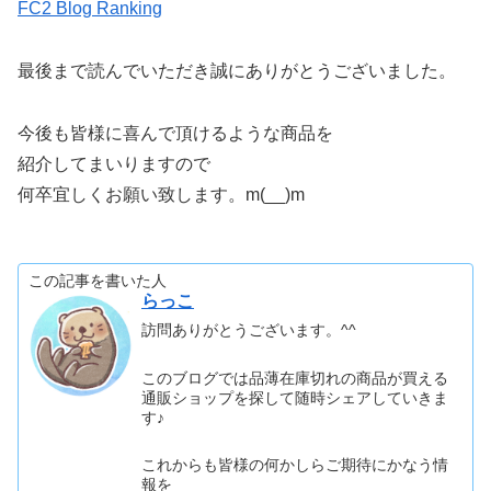
FC2 Blog Ranking
最後まで読んでいただき誠にありがとうございました。
今後も皆様に喜んで頂けるような商品を
紹介してまいりますので
何卒宜しくお願い致します。m(__)m
この記事を書いた人
らっこ
訪問ありがとうございます。^^
このブログでは品薄在庫切れの商品が買える
通販ショップを探して随時シェアしていきま
す♪
これからも皆様の何かしらご期待にかなう情
報を