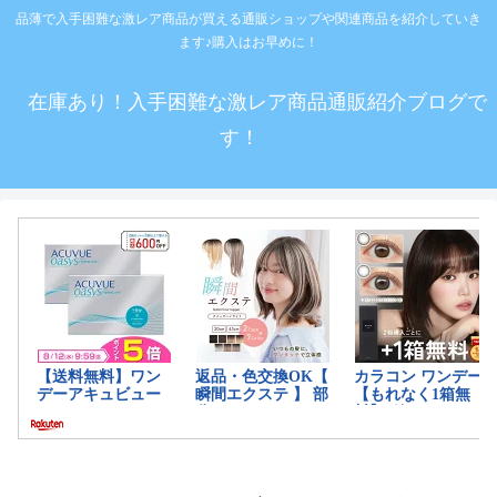
品薄で入手困難な激レア商品が買える通販ショップや関連商品を紹介していき
ます♪購入はお早めに！
在庫あり！入手困難な激レア商品通販紹介ブログで
す！