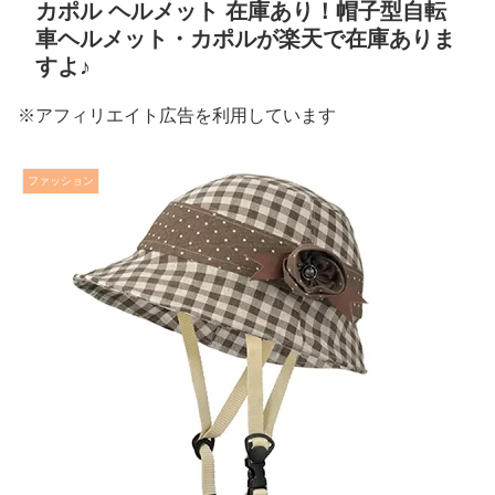
カポル ヘルメット 在庫あり！帽子型自転
車ヘルメット・カポルが楽天で在庫ありま
すよ♪
※アフィリエイト広告を利用しています
ファッション