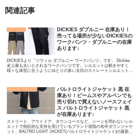
関連記事
DICKIES ダブルニー 在庫あり！
ファッション
売ってる場所が少ないDICKIESの
ワークパンツ・ダブルニーの在庫
あります♪
DICKIESより「ツウィル ダブルニー ワークパンツ」です。 Dickies
史上最も太いとされるワークパンツです。シルエットは動きやすく
様々な体型に合うようにゆとりの多い太目のストレートシルエット。
膝を補強するために生地が二重になったダブルニー仕様で耐久性を備
えています。ルーズフィットでゆったり着ていただけるサイズ感で
す。
バルトロライトジャケット 黒 在
キャンプ・アウトドア
庫あり！ビームスやアルペンでも
売り切れで買えないノースフェイ
ス バルトロライトジャケット 黒
が在庫あります♪
ストリート、アウトドア、タウンユースなど、シーンを問わないシル
エットで熱狂的な支持を受けているブランド屈指の名作ダウンジャケ
ット、BALTRO LIGHT JACKET(バルトロライトジャケット)の最新作
がついに登場！