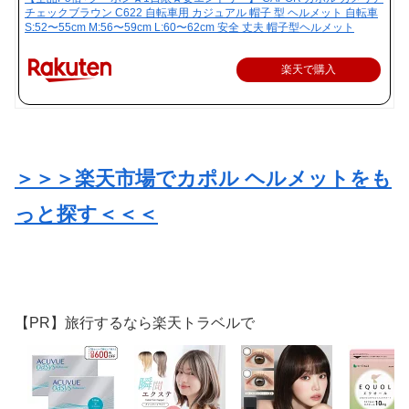
チェックブラウン C622 自転車用 カジュアル 帽子 型 ヘルメット 自転車
S:52〜55cm M:56〜59cm L:60〜62cm 安全 丈夫 帽子型ヘルメット
楽天で購入
＞＞＞楽天市場でカポル ヘルメットをも
っと探す＜＜＜
【PR】旅行するなら楽天トラベルで