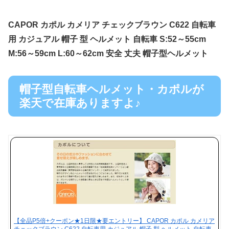
CAPOR カポル カメリア チェックブラウン C622 自転車
用 カジュアル 帽子 型 ヘルメット 自転車 S:52～55cm
M:56～59cm L:60～62cm 安全 丈夫 帽子型ヘルメット
帽子型自転車ヘルメット・カポルが
楽天で在庫ありますよ♪
【全品P5倍+クーポン★1日限★要エントリー】 CAPOR カポル カメリア
チェックブラウン C622 自転車用 カジュアル 帽子 型 ヘルメット 自転車