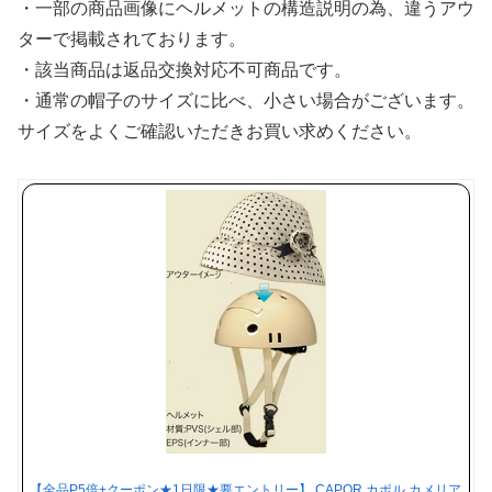
・一部の商品画像にヘルメットの構造説明の為、違うアウ
ターで掲載されております。
・該当商品は返品交換対応不可商品です。
・通常の帽子のサイズに比べ、小さい場合がございます。
サイズをよくご確認いただきお買い求めください。
【全品P5倍+クーポン★1日限★要エントリー】 CAPOR カポル カメリア