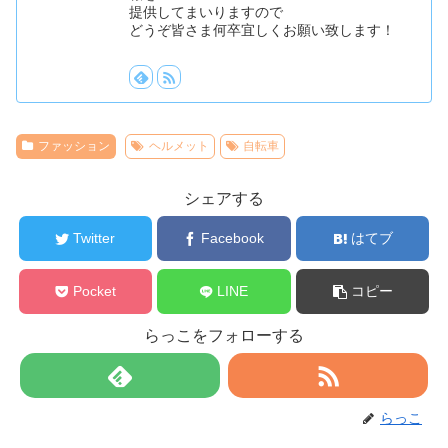
提供してまいりますので
どうぞ皆さま何卒宜しくお願い致します！
ファッション
ヘルメット
自転車
シェアする
Twitter
Facebook
はてブ
Pocket
LINE
コピー
らっこをフォローする
らっこ