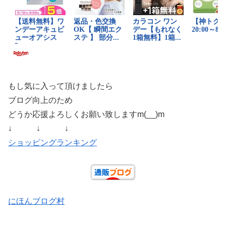
もし気に入って頂けましたら
ブログ向上のため
どうか応援よろしくお願い致しますm(__)m
↓ ↓ ↓
ショッピングランキング
にほんブログ村