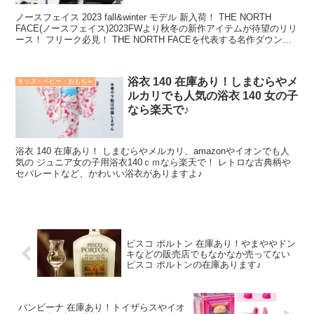
ノースフェイス 2023 fall&winter モデル 新入荷！ THE NORTH
FACE(ノースフェイス)2023FWより秋冬の新作アイテムが待望のリリ
ース！ フリーク必見！ THE NORTH FACEを代表する名作ダウンジ
ャケット「Nuptse Jacket(ヌプシジャケット)」より、1996年にリリ
ースされたモデルのレトロなスタイルを再現した復刻版が登場！
浴衣 140 在庫あり！しまむらやメ
キッズ・ベビー・おもちゃ
ルカリでも人気の浴衣 140 女の子
なら楽天で♪
浴衣 140 在庫あり！ しまむらやメルカリ、amazonやイオンでも人
気の ジュニア女の子用浴衣140ｃｍなら楽天で！ レトロな古典柄や
セパレートなど、かわいい浴衣がありますよ♪
ピスコ ポルトン 在庫あり！やまややドン
キなどの販売店でもなかなか売ってない
ピスコ ポルトンの在庫あります♪
パンビーナ 在庫あり！トイザらスやイオ