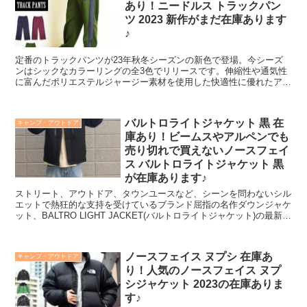
あり！ニードルス トラックパン
ツ 2023 新作がまだ在庫あります
♪
定番のトラックパンツが23年秋冬シーズンの新色で登場。今シーズ
ンはシックなカラーリングの全3色でリリースです。伸縮性や通気性
に富んだポリエステルジャージー素材を使用した快適性に優れたアイ
テムです。独特の配色や刺繍デザインなど、一般的なスポーツウェア
とは一線を画した華やかなファッション性が魅力となっています。最
もオーソドックスなややワイドなストレートシルエット。
バルトロライトジャケット 黒 在
キャンプ・アウトドア
庫あり！ビームスやアルペンでも
売り切れで買えないノースフェイ
ス バルトロライトジャケット 黒
が在庫あります♪
ストリート、アウトドア、タウンユースなど、シーンを問わないシル
エットで熱狂的な支持を受けているブランド屈指の名作ダウンジャケ
ット、BALTRO LIGHT JACKET(バルトロライトジャケット)の最新作
がついに登場！
ノースフェイス ヌプシ 在庫あ
キャンプ・アウトドア
り！人気のノースフェイス ヌプ
シジャケット 2023の在庫ありま
す♪