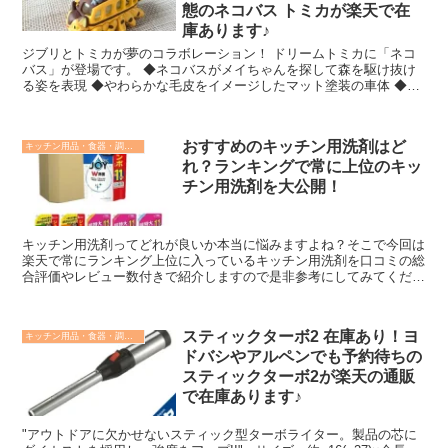
態のネコバス トミカが楽天で在
庫あります♪
ジブリとトミカが夢のコラボレーション！ ドリームトミカに「ネコ
バス」が登場です。 ◆ネコバスがメイちゃんを探して森を駆け抜け
る姿を表現 ◆やわらかな毛皮をイメージしたマット塗装の車体 ◆車
内のやわらかなシートをこだわりの造形で表現 ◆インテリアにもオ
ススメのアイテムです☆
おすすめのキッチン用洗剤はど
キッチン用品・食器・調理器具
れ？ランキングで常に上位のキッ
チン用洗剤を大公開！
キッチン用洗剤ってどれが良いか本当に悩みますよね？そこで今回は
楽天で常にランキング上位に入っているキッチン用洗剤を口コミの総
合評価やレビュー数付きで紹介しますので是非参考にしてみてくださ
い！^^関連商品のキッチン用品グッズとかも併せて紹介しちゃいます
ね！
スティックターボ2 在庫あり！ヨ
キッチン用品・食器・調理器具
ドバシやアルペンでも予約待ちの
スティックターボ2が楽天の通販
で在庫あります♪
"アウトドアに欠かせないスティック型ターボライター。製品の芯に