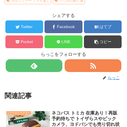
カルシファー フライ返し
ハウルの動く城
シェアする
Twitter
Facebook
はてブ
Pocket
LINE
コピー
らっこをフォローする
らっこ
関連記事
ネコバス トミカ 在庫あり！再販
ジブリキャラクター
予約待ちで トイザらスやビック
カメラ、ヨドバシでも売り切れ状