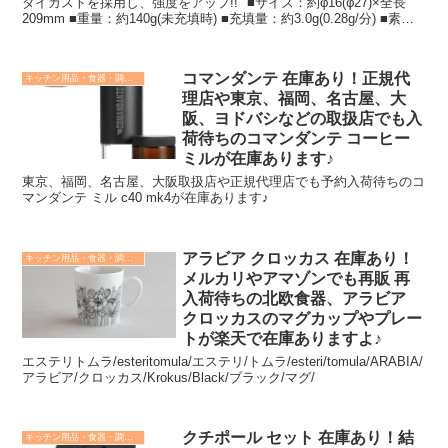
ダイカストを採用し、強度をアップ!!" ■サイズ：約φ16(φ27)×全長
209mm ■重量：約140g(未充填時) ■充填量：約3.0g(0.28g/分) ■素
材：亜鉛ダイキャスト、ステンレス鋼、樹脂 ■使用燃料：市販ライタ
ー用ガス
コマンダンテ 在庫あり！正規代
キッチン用品・食器・調理器具
理店や東京、福岡、名古屋、大
阪、ヨドバシなどの取扱店でも入
荷待ちのコマンダンテ コーヒー
ミルが在庫あります♪
東京、福岡、名古屋、大阪取扱店や正規代理店でも予約入荷待ちのコ
マンダンテ ミル c40 mk4が在庫あります♪
アラビア クロッカス 在庫あり！
キッチン用品・食器・調理器具
メルカリやアマゾンでも再販 再
入荷待ちの北欧食器、アラビア
クロッカスのマグカップやプレー
トが楽天で在庫ありますよ♪
エステリトムラ/esteritomula/エステリ/トムラ/esteri/tomula/ARABIA/
アラビア/クロッカス/Krokus/Black/ブラック/マグ/
クチポール セット 在庫あり！結
キッチン用品・食器・調理器具