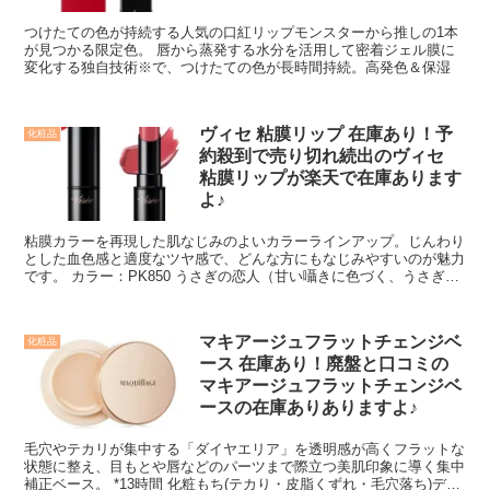
つけたての色が持続する人気の口紅リップモンスターから推しの1本
が見つかる限定色。 唇から蒸発する水分を活用して密着ジェル膜に
変化する独自技術※で、つけたての色が長時間持続。高発色＆保湿
ヴィセ 粘膜リップ 在庫あり！予
化粧品
約殺到で売り切れ続出のヴィセ
粘膜リップが楽天で在庫あります
よ♪
粘膜カラーを再現した肌なじみのよいカラーラインアップ。じんわり
とした血色感と適度なツヤ感で、どんな方にもなじみやすいのが魅力
です。 カラー：PK850 うさぎの恋人（甘い囁きに色づく、うさぎの
耳のコーラルピンク） 唇の内側の粘膜のような色・質感を再現した
粘膜カラーが、唇の血色を自然に高めてむっちりとした色気のある印
象的な唇へ導くスティックルージュです。 するすると軽い塗り心地
マキアージュフラットチェンジベ
化粧品
でなめらかに唇へフィット。みずみずしいツヤ感あふれる仕上がりで
ース 在庫あり！廃盤と口コミの
す。 塗布後、２層に分離するコーセー独自のラスティング処方を採
用。粘膜カラー層が唇にピタッと密着し、粘膜色フィルムコート成分
マキアージュフラットチェンジベ
が透明度の高いツヤの膜でコーティング。美しい発色が8時間つづき
ースの在庫ありありますよ♪
ます。※化粧もちデータ取得。（当社調べ。効果には個人差がありま
す。） カップやマスクに触れても色移りしにくい、色持ちのよさ・
毛穴やテカリが集中する「ダイヤエリア」を透明感が高くフラットな
落ちにくさを実現しました。
状態に整え、目もとや唇などのパーツまで際立つ美肌印象に導く集中
補正ベース。 *13時間 化粧もち(テカり・皮脂くずれ・毛穴落ち)デー