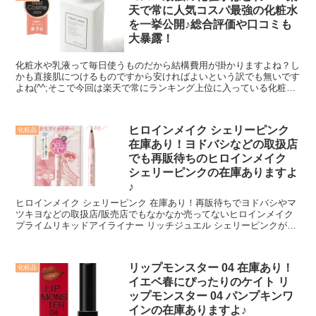
天で常に人気コスパ最強の化粧水
を一挙公開♪総合評価や口コミも
大暴露！
化粧水や乳液って毎日使うものだから結構費用が掛かりますよね？し
かも直接肌につけるものですから安ければよいという訳でも無いです
よね(^^;そこで今回は楽天で常にランキング上位に入っている化粧水
を 口コミの総合評価やレビュー数付きで紹介しますので 参考にして
いただければと思います。^^♪ 関連商品とかも併せて紹介しちゃいま
すね！
ヒロインメイク シェリーピンク
化粧品
在庫あり！ヨドバシなどの取扱店
でも再販待ちのヒロインメイク
シェリーピンクの在庫ありますよ
♪
ヒロインメイク シェリーピンク 在庫あり！再販待ちでヨドバシやマ
ツキヨなどの取扱店/販売店でもなかなか売ってないヒロインメイク
プライムリキッドアイライナー リッチジュエル シェリーピンクが楽
天で在庫ありますよ♪
リップモンスター 04 在庫あり！
化粧品
イエベ春にぴったりのケイト リ
ップモンスター 04 パンプキンワ
インの在庫ありますよ♪