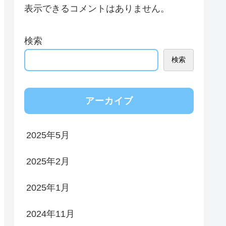
表示できるコメントはありません。
検索
検索
アーカイブ
2025年5月
2025年2月
2025年1月
2024年11月