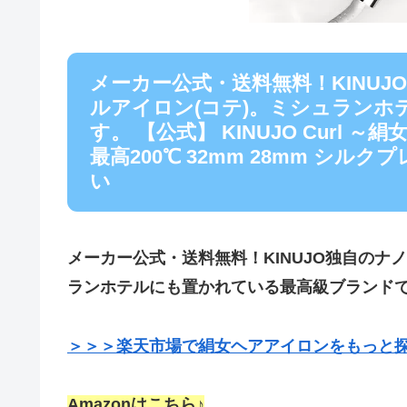
メーカー公式・送料無料！KINU
ルアイロン(コテ)。ミシュラン
す。 【公式】 KINUJO Curl
最高200℃ 32mm 28mm シルク
い
メーカー公式・送料無料！KINUJO独自のナ
ランホテルにも置かれている最高級ブランド
＞＞＞楽天市場で絹女ヘアアイロンをもっと
Amazonはこちら♪