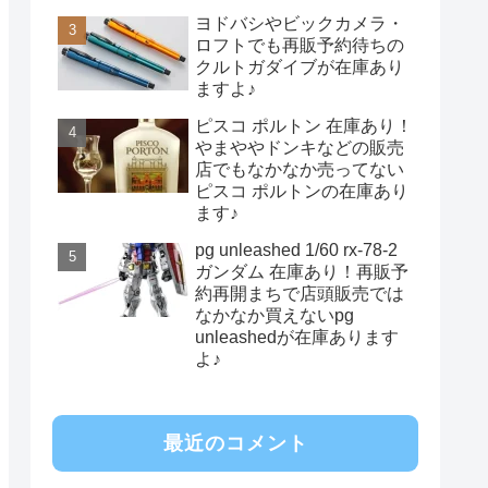
ヨドバシやビックカメラ・
ロフトでも再販予約待ちの
クルトガダイブが在庫あり
ますよ♪
ピスコ ポルトン 在庫あり！
やまややドンキなどの販売
店でもなかなか売ってない
ピスコ ポルトンの在庫あり
ます♪
pg unleashed 1/60 rx-78-2
ガンダム 在庫あり！再販予
約再開まちで店頭販売では
なかなか買えないpg
unleashedが在庫あります
よ♪
最近のコメント