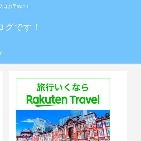
入はお早めに！
ログです！
プ