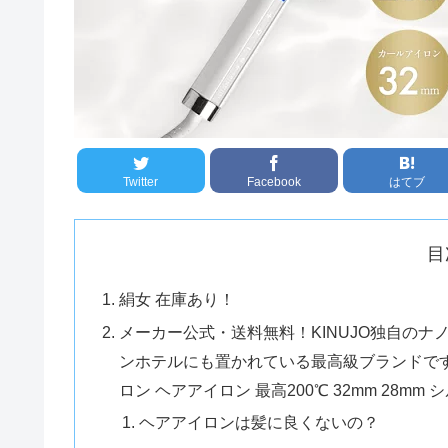
Twitter
Facebook
はてブ
目
絹女 在庫あり！
メーカー公式・送料無料！KINUJO独自のナ
ンホテルにも置かれている最高級ブランドです。 【
ロン ヘアアイロン 最高200℃ 32mm 28mm
ヘアアイロンは髪に良くないの？