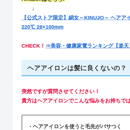
↓
【公式ストア限定】絹女～KINUJO～ ヘアア
220℃ 28×100mm
CHECK！
⇒美容・健康家電ランキング【楽天
ヘアアイロンは髪に良くないの？
突然ですが質問させてください！
貴方はヘアアイロンでこんな悩みをお持ちで
・ヘアアイロンを使うと毛先がパサつく