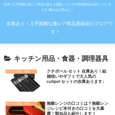
品薄で入手困難な激レア商品が買える通販ショップや関連商品を紹介していき
ます♪購入はお早めに！
在庫あり！入手困難な激レア商品通販紹介ブログで
す！
キッチン用品・食器・調理器具
クチポール セット 在庫あり！結
キッチン用品・食器・調理器具
婚祝いやギフトで大人気の
cutipol セットの在庫あります♪
無敵レンジの口コミは？無敵レン
キッチン用品・食器・調理器具
ジレシピ本付きの口コミを大暴
露！類似品も紹介します！